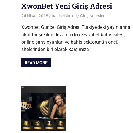
XwonBet Yeni Giriş Adresi
24 Nisan 2018
bahiscisiteleri
Giriş Adresleri
Xwonbet Güncel Giriş Adresi Türkiye’deki yayınlarına
aktif bir şekilde devam eden Xwonbet bahis sitesi,
online şans oyunları ve bahis sektörünün öncü
sitelerinden biri olarak karşımıza
READ MORE