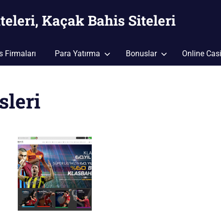
iteleri, Kaçak Bahis Siteleri
s Firmaları
Para Yatırma
Bonuslar
Online Cas
sleri