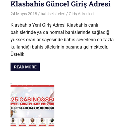
Klasbahis Güncel Giriş Adresi
24 Mayıs 2018
bahiscisiteleri
Giriş Adresleri
Klasbahis Yeni Giriş Adresi Klasbahis canlı
bahislerinde ya da normal bahislerinde sağladığı
yüksek oranlar sayesinde bahis severlerin en fazla
kullandığı bahis sitelerinin başında gelmektedir.
Üstelik
READ MORE