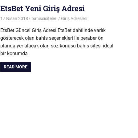
EtsBet Yeni Giriş Adresi
17 Nisan 2018
bahiscisiteleri
Giriş Adresleri
EtsBet Güncel Giriş Adresi EtsBet dahilinde varlık
gösterecek olan bahis seçenekleri ile beraber ön
planda yer alacak olan söz konusu bahis sitesi ideal
bir konumda
READ MORE