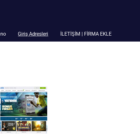
ino
Giriş Adresleri
İLETİŞİM | FİRMA EKLE