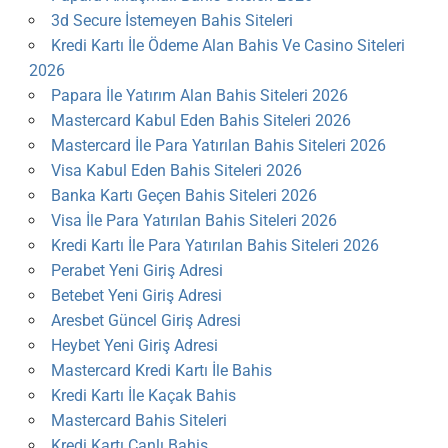
3d Secure İstemeyen Bahis Siteleri
Kredi Kartı İle Ödeme Alan Bahis Ve Casino Siteleri
2026
Papara İle Yatırım Alan Bahis Siteleri 2026
Mastercard Kabul Eden Bahis Siteleri 2026
Mastercard İle Para Yatırılan Bahis Siteleri 2026
Visa Kabul Eden Bahis Siteleri 2026
Banka Kartı Geçen Bahis Siteleri 2026
Visa İle Para Yatırılan Bahis Siteleri 2026
Kredi Kartı İle Para Yatırılan Bahis Siteleri 2026
Perabet Yeni Giriş Adresi
Betebet Yeni Giriş Adresi
Aresbet Güncel Giriş Adresi
Heybet Yeni Giriş Adresi
Mastercard Kredi Kartı İle Bahis
Kredi Kartı İle Kaçak Bahis
Mastercard Bahis Siteleri
Kredi Kartı Canlı Bahis