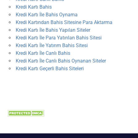
Kredi Kartı Bahis
Kredi Kartı İle Bahis Oynama
Kredi Kartından Bahis Sitesine Para Aktarma
Kredi Kartı İle Bahis Yapılan Siteler
Kredi Kartı İle Para Yatırılan Bahis Sitesi
Kredi Kartı İle Yatırım Bahis Sitesi
Kredi Kartı İle Canlı Bahis
Kredi Kartı İle Canlı Bahis Oynanan Siteler
Kredi Kartı Geçerli Bahis Siteleri