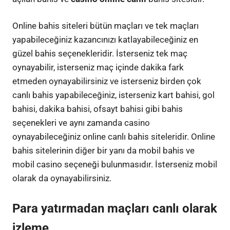
Online bahis siteleri bütün maçları ve tek maçları
yapabileceğiniz kazancınızı katlayabileceğiniz en
güzel bahis seçenekleridir. İsterseniz tek maç
oynayabilir, isterseniz maç içinde dakika fark
etmeden oynayabilirsiniz ve isterseniz birden çok
canlı bahis yapabileceğiniz, isterseniz kart bahisi, gol
bahisi, dakika bahisi, ofsayt bahisi gibi bahis
seçenekleri ve aynı zamanda casino
oynayabileceğiniz online canlı bahis siteleridir. Online
bahis sitelerinin diğer bir yanı da mobil bahis ve
mobil casino seçeneği bulunmasıdır. İsterseniz mobil
olarak da oynayabilirsiniz.
Para yatırmadan maçları canlı olarak
izleme