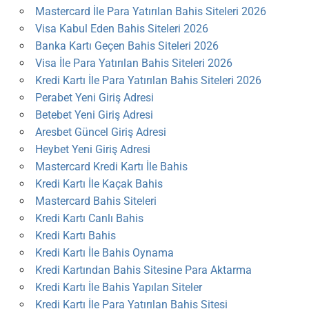
Mastercard İle Para Yatırılan Bahis Siteleri 2026
Visa Kabul Eden Bahis Siteleri 2026
Banka Kartı Geçen Bahis Siteleri 2026
Visa İle Para Yatırılan Bahis Siteleri 2026
Kredi Kartı İle Para Yatırılan Bahis Siteleri 2026
Perabet Yeni Giriş Adresi
Betebet Yeni Giriş Adresi
Aresbet Güncel Giriş Adresi
Heybet Yeni Giriş Adresi
Mastercard Kredi Kartı İle Bahis
Kredi Kartı İle Kaçak Bahis
Mastercard Bahis Siteleri
Kredi Kartı Canlı Bahis
Kredi Kartı Bahis
Kredi Kartı İle Bahis Oynama
Kredi Kartından Bahis Sitesine Para Aktarma
Kredi Kartı İle Bahis Yapılan Siteler
Kredi Kartı İle Para Yatırılan Bahis Sitesi