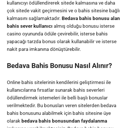
kullanıcıyı ödüllendirerek sitede kalmasına ve daha
çok sitede vakit geçirmesini ve o bahis sitesine bağlı
kalmasını sağlamaktadır.
Bedava bahis bonusu alan
bahis sever kullanıcı
almış olduğu bonusu isterse
casino oyununda ödüle çevirebilir, isterse bahis
yapacağı tarzda bonus olarak kullanabilir ve isterse
nakit para imkanına dönüştürebilir.
Bedava Bahis Bonusu Nasıl Alınır?
Online bahis sitelerinin kendilerini geliştirmesi ile
kullanıcılarına fırsatlar sunarak bahis severleri
ödüllendirmek istemeleri ile belli başlı bonuslar
verilmektedir. Bu bonusları veren sitelerden bedava
bahis bonusunu alabilmek için bahis sitesine üye
olarak
bedava bahis bonusundan faydalanma