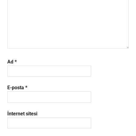
Ad
*
E-posta
*
İnternet sitesi