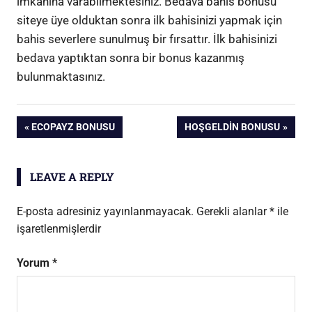
imkanına varabilmektesiniz. Bedava bahis bonusu
siteye üye olduktan sonra ilk bahisinizi yapmak için
bahis severlere sunulmuş bir fırsattır. İlk bahisinizi
bedava yaptıktan sonra bir bonus kazanmış
bulunmaktasınız.
Yazı
PREVIOUS
NEXT
ECOPAYZ BONUSU
HOŞGELDIN BONUSU
POST:
POST:
gezinmesi
LEAVE A REPLY
E-posta adresiniz yayınlanmayacak.
Gerekli alanlar
*
ile
işaretlenmişlerdir
Yorum
*