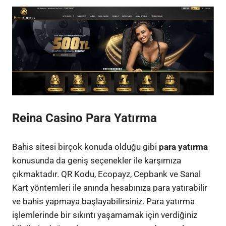
Reina Casino Para Yatırma
Bahis sitesi birçok konuda olduğu gibi
para yatırma
konusunda da geniş seçenekler ile karşımıza
çıkmaktadır. QR Kodu, Ecopayz, Cepbank ve Sanal
Kart yöntemleri ile anında hesabınıza para yatırabilir
ve bahis yapmaya başlayabilirsiniz. Para yatırma
işlemlerinde bir sıkıntı yaşamamak için verdiğiniz