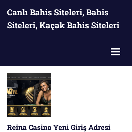
Skip
Canlı Bahis Siteleri, Bahis
to
content
Siteleri, Kaçak Bahis Siteleri
MENU
Reina Casino Yeni Giriş Adresi