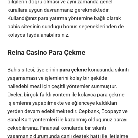
bilgilerin doğru olması ve aynı zamanda genel
kurallara uygun davranmanız gerekmektedir.
Kullandığınız para yatırma yöntemine bağlı olarak
bahis sitesinin sunduğu bonus seçeneklerinden de
kolayca faydalanabilirsiniz.
Reina Casino Para Çekme
Bahis sitesi, üyelerinin
para çekme
konusunda sıkıntı
yaşamaması ve işlemlerini kolay bir şekilde
halledebilmesi için çeşitli yöntemler sunmuştur.
Üyeler, birçok farklı yöntem ile kolayca para çekme
işlemlerini yapabilmekte ve eğlenceye kaldıkları
yerden devam edebilmektedir. Cepbank, Ecopayz ve
Sanal Kart yöntemleri ile kazanmış olduğunuz parayı
çekebilirsiniz. Finansal konularda bir sıkıntı
yaşamanız durumunda canlı destek hattı ile iletişime