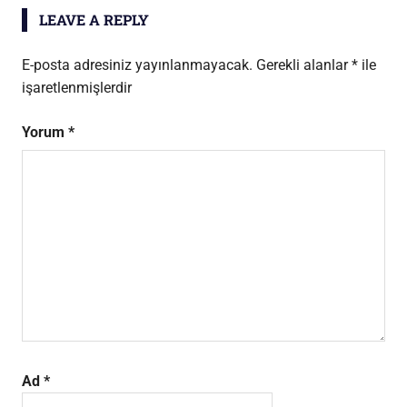
LEAVE A REPLY
E-posta adresiniz yayınlanmayacak.
Gerekli alanlar
*
ile
işaretlenmişlerdir
Yorum
*
Ad
*