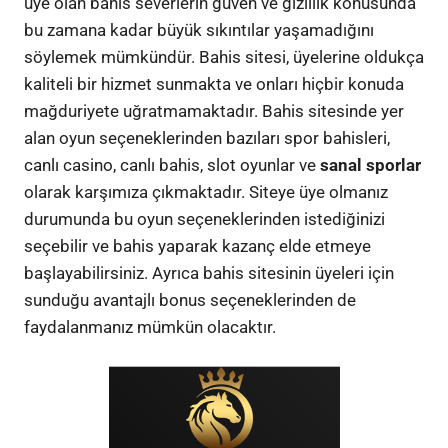
üye olan bahis severlerin güven ve gizlilik konusunda
bu zamana kadar büyük sıkıntılar yaşamadığını
söylemek mümkündür. Bahis sitesi, üyelerine oldukça
kaliteli bir hizmet sunmakta ve onları hiçbir konuda
mağduriyete uğratmamaktadır. Bahis sitesinde yer
alan oyun seçeneklerinden bazıları spor bahisleri,
canlı casino, canlı bahis, slot oyunlar ve
sanal sporlar
olarak karşımıza çıkmaktadır. Siteye üye olmanız
durumunda bu oyun seçeneklerinden istediğinizi
seçebilir ve bahis yaparak kazanç elde etmeye
başlayabilirsiniz. Ayrıca bahis sitesinin üyeleri için
sunduğu avantajlı bonus seçeneklerinden de
faydalanmanız mümkün olacaktır.