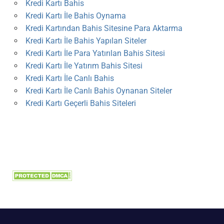
Kredi Kartı Bahis
Kredi Kartı İle Bahis Oynama
Kredi Kartından Bahis Sitesine Para Aktarma
Kredi Kartı İle Bahis Yapılan Siteler
Kredi Kartı İle Para Yatırılan Bahis Sitesi
Kredi Kartı İle Yatırım Bahis Sitesi
Kredi Kartı İle Canlı Bahis
Kredi Kartı İle Canlı Bahis Oynanan Siteler
Kredi Kartı Geçerli Bahis Siteleri