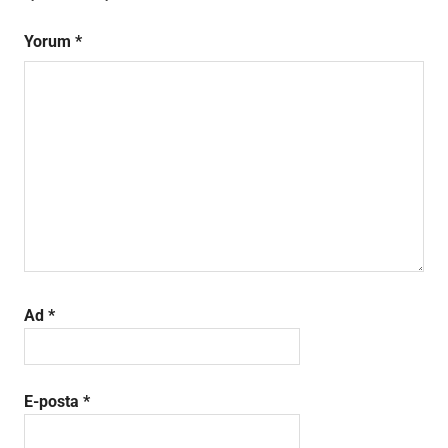
Yorum
*
Ad
*
E-posta
*