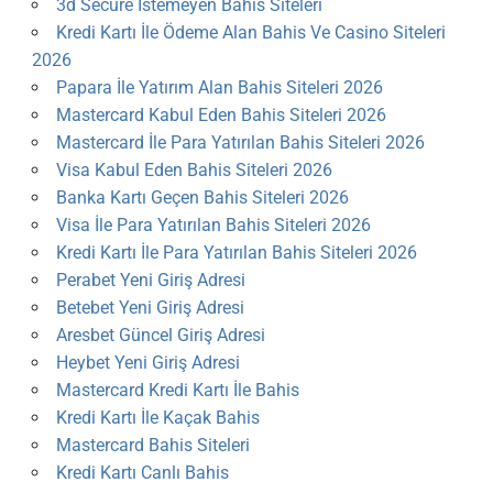
3d Secure İstemeyen Bahis Siteleri
Kredi Kartı İle Ödeme Alan Bahis Ve Casino Siteleri
2026
Papara İle Yatırım Alan Bahis Siteleri 2026
Mastercard Kabul Eden Bahis Siteleri 2026
Mastercard İle Para Yatırılan Bahis Siteleri 2026
Visa Kabul Eden Bahis Siteleri 2026
Banka Kartı Geçen Bahis Siteleri 2026
Visa İle Para Yatırılan Bahis Siteleri 2026
Kredi Kartı İle Para Yatırılan Bahis Siteleri 2026
Perabet Yeni Giriş Adresi
Betebet Yeni Giriş Adresi
Aresbet Güncel Giriş Adresi
Heybet Yeni Giriş Adresi
Mastercard Kredi Kartı İle Bahis
Kredi Kartı İle Kaçak Bahis
Mastercard Bahis Siteleri
Kredi Kartı Canlı Bahis