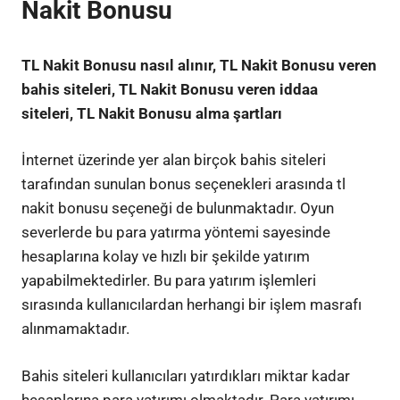
Nakit Bonusu
TL Nakit Bonusu nasıl alınır, TL Nakit Bonusu veren
bahis siteleri, TL Nakit Bonusu veren iddaa
siteleri, TL Nakit Bonusu alma şartları
İnternet üzerinde yer alan birçok bahis siteleri
tarafından sunulan bonus seçenekleri arasında tl
nakit bonusu seçeneği de bulunmaktadır. Oyun
severlerde bu para yatırma yöntemi sayesinde
hesaplarına kolay ve hızlı bir şekilde yatırım
yapabilmektedirler. Bu para yatırım işlemleri
sırasında kullanıcılardan herhangi bir işlem masrafı
alınmamaktadır.
Bahis siteleri kullanıcıları yatırdıkları miktar kadar
hesaplarına para yatırımı olmaktadır. Para yatırımı