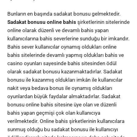
Bunların en başında sadakat bonusu gelmektedir.
Sadakat bonusu online bahis
şirketlerinin sitelerinde
online olarak düzenli ve devamlı bahis yapan
kullanıcılarına bahis severlerine sunduğu bir imkandır.
Bahis sever kullanıcılar oynamış oldukları online
bahis sitelerinde devamlı yapmış oldukları bahis ve
casino oyunları sayesinde bahis sitesinden ödül
olarak sadakat bonusu kazanmaktadırlar. Sadakat
bonusu ile kazanmış oldukları imkân ile kullanıcılar
nakit veya bedava bonus ile oynamış oldukları
oyunlardan büyük faydalar almaktadırlar. Sadakat
bonusu online bahis sitesine üye olan ve düzenli
bahis yapan geçmişi çok olan kullanıcıya
verilmektedir. Online bahis şirketlerinin kullanıcılara
sunmuş olduğu bu sadakat bonusu ile kullanıcıyı