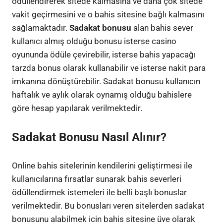
ödüllendirerek sitede kalmasına ve daha çok sitede
vakit geçirmesini ve o bahis sitesine bağlı kalmasını
sağlamaktadır.
Sadakat bonusu
alan bahis sever
kullanıcı almış olduğu bonusu isterse casino
oyununda ödüle çevirebilir, isterse bahis yapacağı
tarzda bonus olarak kullanabilir ve isterse nakit para
imkanına dönüştürebilir. Sadakat bonusu kullanıcın
haftalık ve aylık olarak oynamış olduğu bahislere
göre hesap yapılarak verilmektedir.
Sadakat Bonusu Nasıl Alınır?
Online bahis sitelerinin kendilerini geliştirmesi ile
kullanıcılarına fırsatlar sunarak bahis severleri
ödüllendirmek istemeleri ile belli başlı bonuslar
verilmektedir. Bu bonusları veren sitelerden sadakat
bonusunu alabilmek için bahis sitesine üye olarak