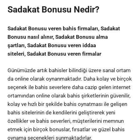
Sadakat Bonusu Nedir?
Sadakat Bonusu veren bahis firmaları, Sadakat
Bonusu nasıl alınır, Sadakat Bonusu alma
şartları, Sadakat Bonusu veren iddaa
siteleri, Sadakat Bonusu veren firmalar
Günümüzde artık bahisler bilindiği üzere sanal ortam
da online olarak oynanmaktadır. Daha kolay ve birçok
seçenek ile bahis severlere daha cazip gelen internet
ortamından online olarak bahis şirketlerinin güvenilir,
kolay ve hızlı bir şekilde bahis oynatması ile gelişen
bahis sitelerinin de kendilerini geliştirerek yeni
özellikler ve bahis severleri, müşterilerini memnun
etmek için birçok bonuslar, fırsatlar ve güzel bahis
oynama seçenekleri sunmaktadırlar.