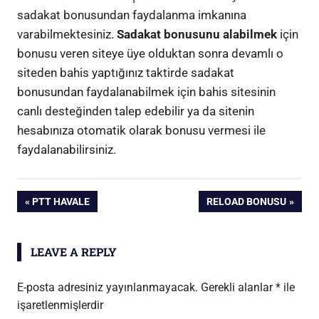
sadakat bonusundan faydalanma imkanına
varabilmektesiniz.
Sadakat bonusunu alabilmek
için
bonusu veren siteye üye olduktan sonra devamlı o
siteden bahis yaptığınız taktirde sadakat
bonusundan faydalanabilmek için bahis sitesinin
canlı desteğinden talep edebilir ya da sitenin
hesabınıza otomatik olarak bonusu vermesi ile
faydalanabilirsiniz.
Yazı
PREVIOUS
NEXT
PTT HAVALE
RELOAD BONUSU
POST:
POST:
gezinmesi
LEAVE A REPLY
E-posta adresiniz yayınlanmayacak.
Gerekli alanlar
*
ile
işaretlenmişlerdir