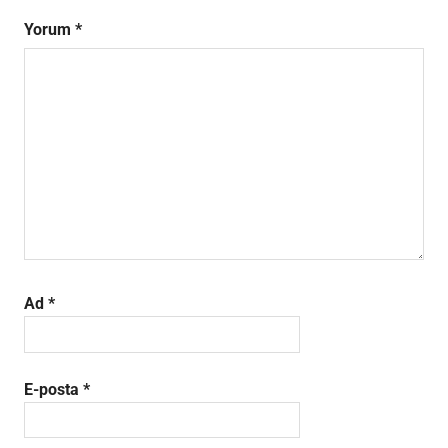
Yorum
*
Ad
*
E-posta
*