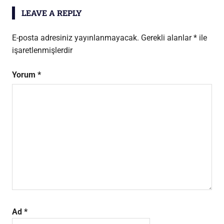
gezinmesi
LEAVE A REPLY
E-posta adresiniz yayınlanmayacak.
Gerekli alanlar
*
ile
işaretlenmişlerdir
Yorum
*
Ad
*