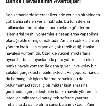
Banka Havalesinin Avantajları
Son zamanlarda internet üzerinde yer alan birbirinden
çok bahsi siteleri yer almaktadır. Bu tür sitelerin
kullanıcıları mobil olarak para çekme gönderme
işlemlerini çeşitli yöntemlerle hesaplarına yapabilme
olanağı elde etmiş olmaktadır. Ama en çok kullanılan
yöntem ise kullanıcıların en çok tercih ettiği banka
havalesi yöntemidir. Özellikle yüksek miktarlarla
oynan bir bahis oyunlarında para yatırma işlemleri
banka havale yöntemi ile daha güvenilir ve kolay bir
şekilde gerçekleştirilebilmektedir. Ve çoğu zamanda
da herhangi bir işlem ödeme zorunluluğu da
bulunmamaktadır. Hiç bir miktar kısıtlamasına
gidilmeden gerçekleştirilen banka havale yöntemi ile
istenilen miktardaki parayı tek seferde yatırma
imkanına da sahip olma şansı bulunmaktadır. Yani