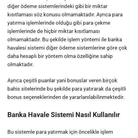
diğer ödeme sistemlerindeki gibi bir miktar
kısıtlaması söz konusu olmamaktadır. Ayrıca para
yatırma işlemlerinde olduğu gibi para çekme
işlemlerinde de hiçbir miktar kısıtlaması
olmamaktadır. Bu şekilde işlem yöntemi ile banka
havalesi sistemi diğer ödeme sistemlerine göre çok
daha hesaplı bir yöntem olma özelliğine sahip
olmaktadır.
Ayrıca çeşitli puanlar yani bonuslar veren birçok
bahis sitelerinde bu şekilde para yatırarak da çeşitli
bonus seçeneklerinden de yararlanılabilinmektedir.
Banka Havale Sistemi Nasıl Kullanılır
Bu sistemle para yatırmak için öncelikle işlem