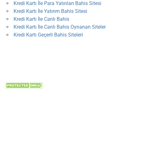
Kredi Kartı İle Para Yatırılan Bahis Sitesi
Kredi Kartı İle Yatırım Bahis Sitesi
Kredi Kartı İle Canlı Bahis
Kredi Kartı İle Canlı Bahis Oynanan Siteler
Kredi Kartı Geçerli Bahis Siteleri