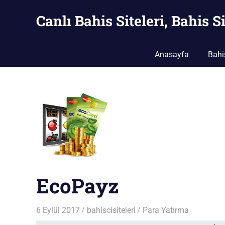
Skip
Canlı Bahis Siteleri, Bahis S
to
content
Anasayfa
Bahi
EcoPayz
6 Eylül 2017
bahiscisiteleri
Para Yatırma