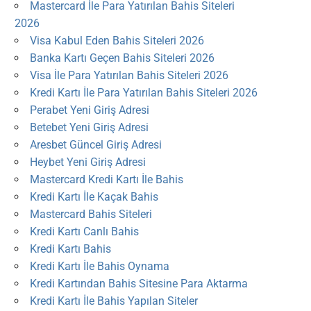
Mastercard İle Para Yatırılan Bahis Siteleri
2026
Visa Kabul Eden Bahis Siteleri 2026
Banka Kartı Geçen Bahis Siteleri 2026
Visa İle Para Yatırılan Bahis Siteleri 2026
Kredi Kartı İle Para Yatırılan Bahis Siteleri 2026
Perabet Yeni Giriş Adresi
Betebet Yeni Giriş Adresi
Aresbet Güncel Giriş Adresi
Heybet Yeni Giriş Adresi
Mastercard Kredi Kartı İle Bahis
Kredi Kartı İle Kaçak Bahis
Mastercard Bahis Siteleri
Kredi Kartı Canlı Bahis
Kredi Kartı Bahis
Kredi Kartı İle Bahis Oynama
Kredi Kartından Bahis Sitesine Para Aktarma
Kredi Kartı İle Bahis Yapılan Siteler