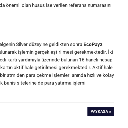
da önemli olan husus ise verilen referans numarasını
elgenin Silver düzeyine geldikten sonra
EcoPayz
lunarak işlemin gerçekleştirilmesi gerekmektedir. İki
kredi kartı yardımıyla üzerinde bulunan 16 haneli hesap
artın aktif hale getirilmesi gerekmektedir. Aktif hale
bir atm den para çekme işlemleri anında hızlı ve kolay
ok bahis sitelerine de para yatırma işlemi
NEXT
PAYKASA
POST: