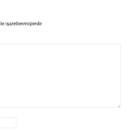
ile işaretlenmişlerdir