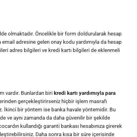
kilde olmaktadır. Öncelikle bir form doldurularak hesap
a email adresine gelen onay kodu yardımıyla da hesap
eri adres bilgileri ve kredi kartı bilgileri de eklenmeli
m vardır. Bunlardan biri
kredi kartı yardımıyla para
üzerinden gerçekleştirirseniz hiçbir işlem masrafı
. İkinci bir yöntem ise banka havale yöntemidir. Bu
lde ve aynı zamanda da daha güvenilir bir şekilde
 Ecocardın kullandığı garanti bankası hesabınıza girerek
eştirebilirsiniz. Daha sonra kısa bir süre içerisinde