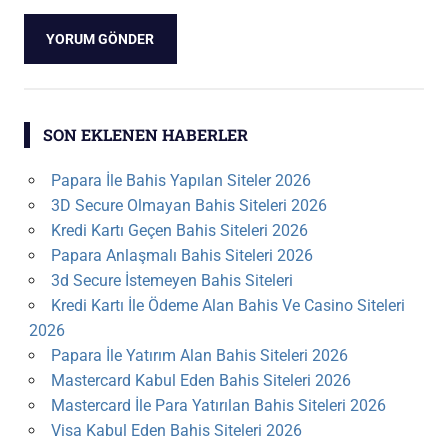
SON EKLENEN HABERLER
Papara İle Bahis Yapılan Siteler 2026
3D Secure Olmayan Bahis Siteleri 2026
Kredi Kartı Geçen Bahis Siteleri 2026
Papara Anlaşmalı Bahis Siteleri 2026
3d Secure İstemeyen Bahis Siteleri
Kredi Kartı İle Ödeme Alan Bahis Ve Casino Siteleri
2026
Papara İle Yatırım Alan Bahis Siteleri 2026
Mastercard Kabul Eden Bahis Siteleri 2026
Mastercard İle Para Yatırılan Bahis Siteleri 2026
Visa Kabul Eden Bahis Siteleri 2026