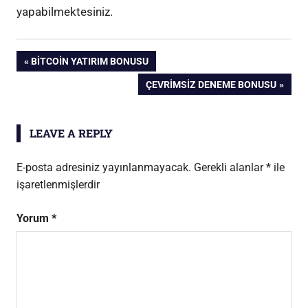
yapabilmektesiniz.
Yazı
PREVIOUS
BITCOIN YATIRIM BONUSU
POST:
NEXT
ÇEVRIMSIZ DENEME BONUSU
gezinmesi
POST:
LEAVE A REPLY
E-posta adresiniz yayınlanmayacak.
Gerekli alanlar
*
ile
işaretlenmişlerdir
Yorum
*