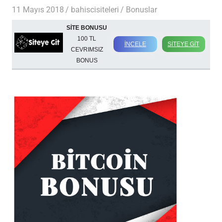
11 Mayıs 2018
bahiscisiteleri
Bonuslar
SİTE BONUSU
100 TL
İNCELE
SİTEYE GİT
CEVRIMSIZ
BONUS