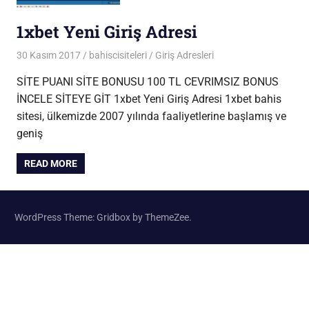
1xbet Yeni Giriş Adresi
30 Kasım 2017
bahiscisiteleri
Giriş Adresleri
SİTE PUANI SİTE BONUSU 100 TL CEVRIMSIZ BONUS
İNCELE SİTEYE GİT 1xbet Yeni Giriş Adresi 1xbet bahis
sitesi, ülkemizde 2007 yılında faaliyetlerine başlamış ve
geniş
READ MORE
WordPress Theme: Gridbox by ThemeZee.