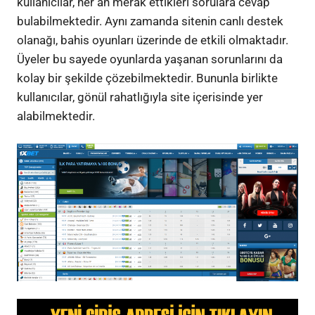
kullanıcılar, her an merak ettikleri sorulara cevap
bulabilmektedir. Aynı zamanda sitenin canlı destek
olanağı, bahis oyunları üzerinde de etkili olmaktadır.
Üyeler bu sayede oyunlarda yaşanan sorunlarını da
kolay bir şekilde çözebilmektedir. Bununla birlikte
kullanıcılar, gönül rahatlığıyla site içerisinde yer
alabilmektedir.