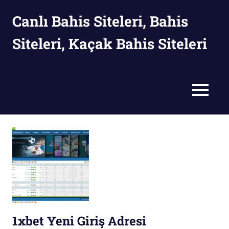
Skip
Canlı Bahis Siteleri, Bahis
to
content
Siteleri, Kaçak Bahis Siteleri
MENU
1xbet Yeni Giriş Adresi