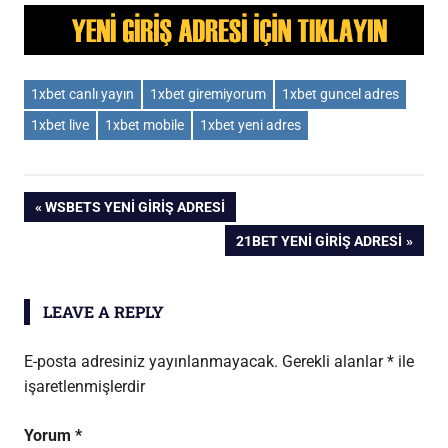
1xbet canlı yayın
1xbet giremiyorum
1xbet guncel adres
1xbet live
1xbet mobile
1xbet yeni adres
Yazı
PREVIOUS
WSBETS YENI GIRIŞ ADRESI
POST:
NEXT
21BET YENI GIRIŞ ADRESI
gezinmesi
POST:
LEAVE A REPLY
E-posta adresiniz yayınlanmayacak.
Gerekli alanlar
*
ile
işaretlenmişlerdir
Yorum
*