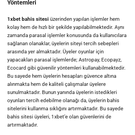
Yöntemleri
1xbet bahis sitesi
üzerinden yapılan işlemler hem
kolay hem de hızlı bir şekilde yapılabilmektedir. Aynı
zamanda parasal işlemler konusunda da kullanıcılara
sağlanan olanaklar, üyelerin siteyi tercih sebepleri
arasında yer almaktadır. Üyeler oyunlar için
yapacakları parasal işlemlerde; Astropay, Ecopayz,
Ecocard gibi güvenilir yöntemleri kullanabilmektedir.
Bu sayede hem üyelerin hesapları güvence altına
alınmakta hem de kaliteli çalışmalar üyelere
sunulmaktadır. Bunun yanında üyelerin istedikleri
oyunları tercih edebilme olanağı da, üyelerin bahis
sitelerini kullanma sıklığını artırmaktadır. Bu sayede
bahis sitesi üyeleri, 1xbet’e olan güvenlerini de
artırmaktadır.