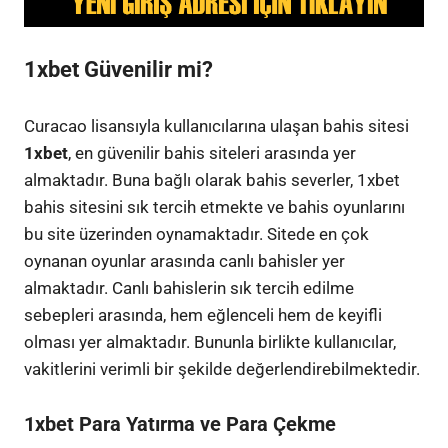
1xbet Güvenilir mi?
Curacao lisansıyla kullanıcılarına ulaşan bahis sitesi
1xbet
, en güvenilir bahis siteleri arasında yer
almaktadır. Buna bağlı olarak bahis severler, 1xbet
bahis sitesini sık tercih etmekte ve bahis oyunlarını
bu site üzerinden oynamaktadır. Sitede en çok
oynanan oyunlar arasında canlı bahisler yer
almaktadır. Canlı bahislerin sık tercih edilme
sebepleri arasında, hem eğlenceli hem de keyifli
olması yer almaktadır. Bununla birlikte kullanıcılar,
vakitlerini verimli bir şekilde değerlendirebilmektedir.
1xbet Para Yatırma ve Para Çekme