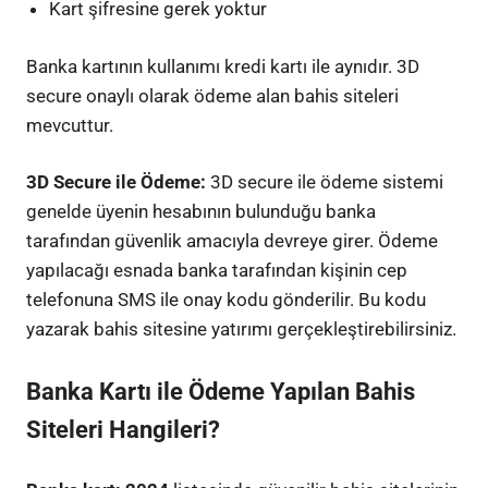
Kart şifresine gerek yoktur
Banka kartının kullanımı kredi kartı ile aynıdır. 3D
secure onaylı olarak ödeme alan bahis siteleri
mevcuttur.
3D Secure ile Ödeme:
3D secure ile ödeme sistemi
genelde üyenin hesabının bulunduğu banka
tarafından güvenlik amacıyla devreye girer. Ödeme
yapılacağı esnada banka tarafından kişinin cep
telefonuna SMS ile onay kodu gönderilir. Bu kodu
yazarak bahis sitesine yatırımı gerçekleştirebilirsiniz.
Banka Kartı ile Ödeme Yapılan Bahis
Siteleri Hangileri?