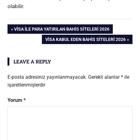
olabilir.
Yazı
PREVIOUS
VISA İLE PARA YATIRILAN BAHIS SITELERI 2026
POST:
NEXT
VISA KABUL EDEN BAHIS SITELERI 2026
gezinmesi
POST:
LEAVE A REPLY
E-posta adresiniz yayınlanmayacak.
Gerekli alanlar
*
ile
işaretlenmişlerdir
Yorum
*