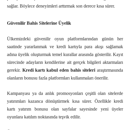
sağlar. Böylece deneyimleri arttırmak son derece kısa sürer.
Güvenilir Bahis Sitelerine Üyelik
Ülkemizdeki güvenilir oyun platformlarından günün her
saatinde yararlanmak ve kredi kartıyla para akışı sağlamak
adına üyelik oluşturmak temel kurallar arasında gösterilir. Kayıt
sürecinde adayların kendilerine ait gerçek bilgileri aktarmaları
gerekir.
Kredi kartı kabul eden bahis siteleri
araştırmasında
olanların bonusu fazla platformları kullanmaları önerilir.
Kampanyası ya da anlık promosyonları çeşitli olan sitelerde
yatırımları kazanca dönüştürmek kısa sürer. Özellikle kredi
kartı yatırım bonusu olan sayfalar sayesinde yeni üyeler
oyunlara katılım noktasında teşvik edilir.