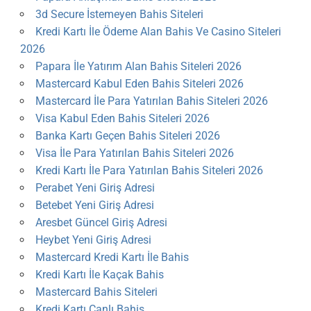
3d Secure İstemeyen Bahis Siteleri
Kredi Kartı İle Ödeme Alan Bahis Ve Casino Siteleri
2026
Papara İle Yatırım Alan Bahis Siteleri 2026
Mastercard Kabul Eden Bahis Siteleri 2026
Mastercard İle Para Yatırılan Bahis Siteleri 2026
Visa Kabul Eden Bahis Siteleri 2026
Banka Kartı Geçen Bahis Siteleri 2026
Visa İle Para Yatırılan Bahis Siteleri 2026
Kredi Kartı İle Para Yatırılan Bahis Siteleri 2026
Perabet Yeni Giriş Adresi
Betebet Yeni Giriş Adresi
Aresbet Güncel Giriş Adresi
Heybet Yeni Giriş Adresi
Mastercard Kredi Kartı İle Bahis
Kredi Kartı İle Kaçak Bahis
Mastercard Bahis Siteleri
Kredi Kartı Canlı Bahis