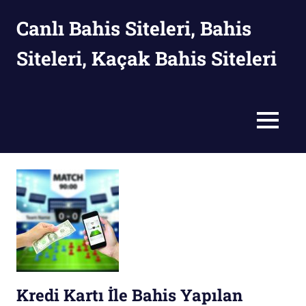
Skip
Canlı Bahis Siteleri, Bahis
to
content
Siteleri, Kaçak Bahis Siteleri
MENU
Kredi Kartı İle Bahis Yapılan