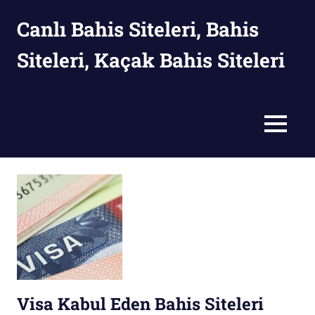
Skip
Canlı Bahis Siteleri, Bahis
to
content
Siteleri, Kaçak Bahis Siteleri
MENU
Visa Kabul Eden Bahis Siteleri