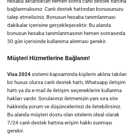
hesaba aktardıktan hemen sonra canlı destek hattına
bağlanmalısınız. Canlı destek hattından bonusunuzu
talep etmelisiniz. Bonusun hesaba tanımlanması
dakikalar içerisine gerçekleşecektir. Bu alanda
bonusun hesaba tanımlanmasının hemen sonrasında
30 gün içerisinde kullanıma alınması gerekir.
Müşteri Hizmetlerine Bağlanın!
Visa 2024
sistemi kapsamında kişilerin aklına takılan
bir husus olursa canlı destek hattı, Whatsapp iletişim
hattı ya da e-mail ile iletişim seçeneklerini kullanma
hakları vardır. Sorularınızı iletmenizin yanı sıra site
hakkında yorum ve düşüncelerinizi de iletebilirsiniz.
Bu alanda müşteri dostu olan sitelerin ideal olarak
7/24 canlı destek hattına erişim hakkı sunması
gerekir.