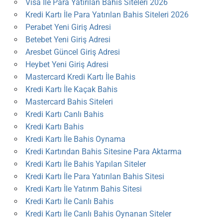
Visa İle Para Yatırılan Bahis Siteleri 2026
Kredi Kartı İle Para Yatırılan Bahis Siteleri 2026
Perabet Yeni Giriş Adresi
Betebet Yeni Giriş Adresi
Aresbet Güncel Giriş Adresi
Heybet Yeni Giriş Adresi
Mastercard Kredi Kartı İle Bahis
Kredi Kartı İle Kaçak Bahis
Mastercard Bahis Siteleri
Kredi Kartı Canlı Bahis
Kredi Kartı Bahis
Kredi Kartı İle Bahis Oynama
Kredi Kartından Bahis Sitesine Para Aktarma
Kredi Kartı İle Bahis Yapılan Siteler
Kredi Kartı İle Para Yatırılan Bahis Sitesi
Kredi Kartı İle Yatırım Bahis Sitesi
Kredi Kartı İle Canlı Bahis
Kredi Kartı İle Canlı Bahis Oynanan Siteler