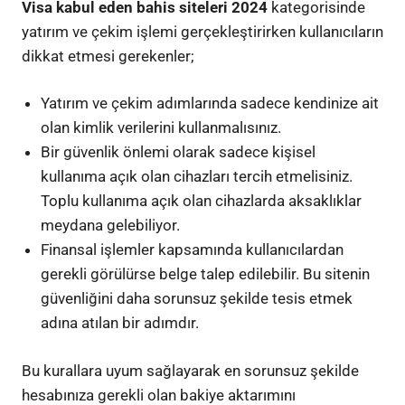
Visa kabul eden bahis siteleri 2024
kategorisinde
yatırım ve çekim işlemi gerçekleştirirken kullanıcıların
dikkat etmesi gerekenler;
Yatırım ve çekim adımlarında sadece kendinize ait
olan kimlik verilerini kullanmalısınız.
Bir güvenlik önlemi olarak sadece kişisel
kullanıma açık olan cihazları tercih etmelisiniz.
Toplu kullanıma açık olan cihazlarda aksaklıklar
meydana gelebiliyor.
Finansal işlemler kapsamında kullanıcılardan
gerekli görülürse belge talep edilebilir. Bu sitenin
güvenliğini daha sorunsuz şekilde tesis etmek
adına atılan bir adımdır.
Bu kurallara uyum sağlayarak en sorunsuz şekilde
hesabınıza gerekli olan bakiye aktarımını