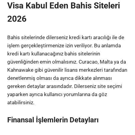
Visa Kabul Eden Bahis Siteleri
2026
Bahis sitelerinde dilerseniz kredi kartı aracılığı ile de
işlem gerçekleştirmenize izin veriliyor. Bu anlamda
kredi kartı kullanacağınız bahis sitelerinin
güvenliğinden emin olmalısınız. Curacao, Malta ya da
Kahnawake gibi güvenilir lisans merkezleri tarafından
denetlenmiş olması da ayrıca dikkate alınması
gereken detaylar arasındadır. Dilerseniz site seçimi
yaparken ayrıca kullanıcı yorumlarına da göz
atabilirsiniz.
Finansal İşlemlerin Detayları