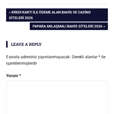
Yazı
PREVIOUS
KREDI KARTI İLE ÖDEME ALAN BAHIS VE CASINO
POST:
SITELERI 2026
gezinmesi
NEXT
PAPARA ANLAŞMALI BAHIS SITELERI 2026
POST:
LEAVE A REPLY
E-posta adresiniz yayınlanmayacak.
Gerekli alanlar
*
ile
işaretlenmişlerdir
Yorum
*