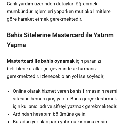
Canlı yardım üzerinden detayları öğrenmek
mümkündür. İşlemleri yaparken mutlaka limitlere
göre hareket etmek gerekmektedir.
Bahis Sitelerine Mastercard ile Yatırım
Yapma
Mastertcard ile bahis oynamak
için paranızı
belirtilen kurallar çerçevesinde aktarmanız
gerekmektedir. İzlenecek olan yol ise şöyledir;
Online olarak hizmet veren bahis firmasının resmi
sitesine hemen giriş yapın. Bunu gerçekleştirmek
için kullanıcı adı ve şifreyi yazmak gerekmektedir.
Ardından hesabım bölümüne gelin.
Buradan yer alan para yatırma kısmına erişim