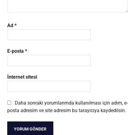
Ad
*
E-posta
*
İnternet sitesi
Daha sonraki yorumlarımda kullanılması için adım, e-
posta adresim ve site adresim bu tarayıcıya kaydedilsin.