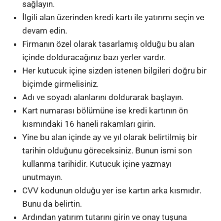
sağlayın.
İlgili alan üzerinden kredi kartı ile yatırımı seçin ve
devam edin.
Firmanın özel olarak tasarlamış olduğu bu alan
içinde dolduracağınız bazı yerler vardır.
Her kutucuk içine sizden istenen bilgileri doğru bir
biçimde girmelisiniz.
Adı ve soyadı alanlarını doldurarak başlayın.
Kart numarası bölümüne ise kredi kartının ön
kısmındaki 16 haneli rakamları girin.
Yine bu alan içinde ay ve yıl olarak belirtilmiş bir
tarihin olduğunu göreceksiniz. Bunun ismi son
kullanma tarihidir. Kutucuk içine yazmayı
unutmayın.
CVV kodunun olduğu yer ise kartın arka kısmıdır.
Bunu da belirtin.
Ardından yatırım tutarını girin ve onay tuşuna