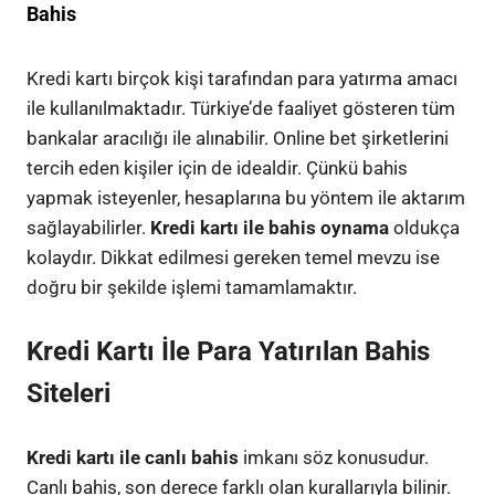
Bahis
Kredi kartı birçok kişi tarafından para yatırma amacı
ile kullanılmaktadır. Türkiye’de faaliyet gösteren tüm
bankalar aracılığı ile alınabilir. Online bet şirketlerini
tercih eden kişiler için de idealdir. Çünkü bahis
yapmak isteyenler, hesaplarına bu yöntem ile aktarım
sağlayabilirler.
Kredi kartı ile bahis oynama
oldukça
kolaydır. Dikkat edilmesi gereken temel mevzu ise
doğru bir şekilde işlemi tamamlamaktır.
Kredi Kartı İle Para Yatırılan Bahis
Siteleri
Kredi kartı ile canlı bahis
imkanı söz konusudur.
Canlı bahis, son derece farklı olan kurallarıyla bilinir.