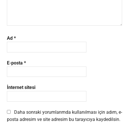
Ad
*
E-posta
*
İnternet sitesi
Daha sonraki yorumlarımda kullanılması için adım, e-
posta adresim ve site adresim bu tarayıcıya kaydedilsin.