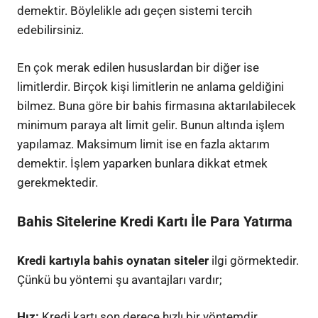
demektir. Böylelikle adı geçen sistemi tercih
edebilirsiniz.
En çok merak edilen hususlardan bir diğer ise
limitlerdir. Birçok kişi limitlerin ne anlama geldiğini
bilmez. Buna göre bir bahis firmasına aktarılabilecek
minimum paraya alt limit gelir. Bunun altında işlem
yapılamaz. Maksimum limit ise en fazla aktarım
demektir. İşlem yaparken bunlara dikkat etmek
gerekmektedir.
Bahis Sitelerine Kredi Kartı İle Para Yatırma
Kredi kartıyla bahis oynatan siteler
ilgi görmektedir.
Çünkü bu yöntemi şu avantajları vardır;
Hız:
Kredi kartı son derece hızlı bir yöntemdir.