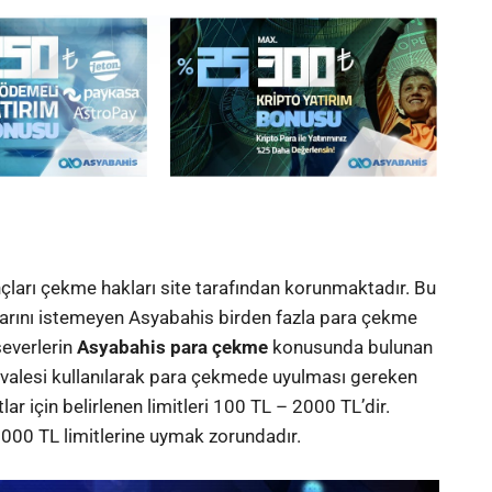
nçları çekme hakları site tarafından korunmaktadır. Bu
alarını istemeyen Asyabahis birden fazla para çekme
severlerin
Asyabahis para çekme
konusunda bulunan
avalesi kullanılarak para çekmede uyulması gereken
tlar için belirlenen limitleri 100 TL – 2000 TL’dir.
 000 TL limitlerine uymak zorundadır.