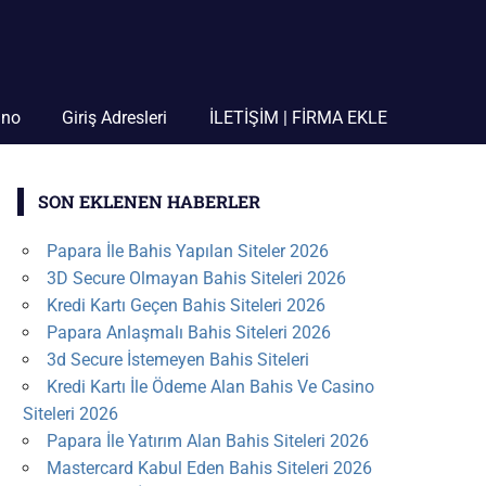
ino
Giriş Adresleri
İLETİŞİM | FİRMA EKLE
SON EKLENEN HABERLER
Papara İle Bahis Yapılan Siteler 2026
3D Secure Olmayan Bahis Siteleri 2026
Kredi Kartı Geçen Bahis Siteleri 2026
Papara Anlaşmalı Bahis Siteleri 2026
3d Secure İstemeyen Bahis Siteleri
Kredi Kartı İle Ödeme Alan Bahis Ve Casino
Siteleri 2026
Papara İle Yatırım Alan Bahis Siteleri 2026
Mastercard Kabul Eden Bahis Siteleri 2026