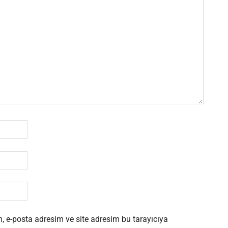
, e-posta adresim ve site adresim bu tarayıcıya