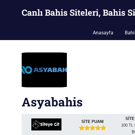
Skip
Canlı Bahis Siteleri, Bahis S
to
content
Anasayfa
Bahi
Asyabahis
SİTE
SİTE PUANI
100 TL
B