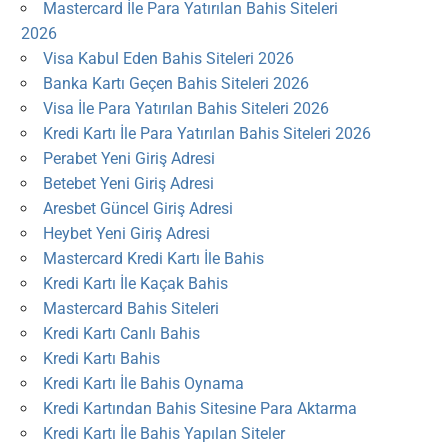
Mastercard İle Para Yatırılan Bahis Siteleri
2026
Visa Kabul Eden Bahis Siteleri 2026
Banka Kartı Geçen Bahis Siteleri 2026
Visa İle Para Yatırılan Bahis Siteleri 2026
Kredi Kartı İle Para Yatırılan Bahis Siteleri 2026
Perabet Yeni Giriş Adresi
Betebet Yeni Giriş Adresi
Aresbet Güncel Giriş Adresi
Heybet Yeni Giriş Adresi
Mastercard Kredi Kartı İle Bahis
Kredi Kartı İle Kaçak Bahis
Mastercard Bahis Siteleri
Kredi Kartı Canlı Bahis
Kredi Kartı Bahis
Kredi Kartı İle Bahis Oynama
Kredi Kartından Bahis Sitesine Para Aktarma
Kredi Kartı İle Bahis Yapılan Siteler