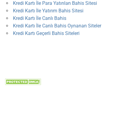
Kredi Kartı İle Para Yatırılan Bahis Sitesi
Kredi Kartı İle Yatırım Bahis Sitesi
Kredi Kartı İle Canlı Bahis
Kredi Kartı İle Canlı Bahis Oynanan Siteler
Kredi Kartı Geçerli Bahis Siteleri