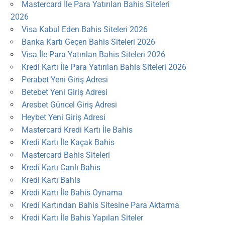
Mastercard İle Para Yatırılan Bahis Siteleri
2026
Visa Kabul Eden Bahis Siteleri 2026
Banka Kartı Geçen Bahis Siteleri 2026
Visa İle Para Yatırılan Bahis Siteleri 2026
Kredi Kartı İle Para Yatırılan Bahis Siteleri 2026
Perabet Yeni Giriş Adresi
Betebet Yeni Giriş Adresi
Aresbet Güncel Giriş Adresi
Heybet Yeni Giriş Adresi
Mastercard Kredi Kartı İle Bahis
Kredi Kartı İle Kaçak Bahis
Mastercard Bahis Siteleri
Kredi Kartı Canlı Bahis
Kredi Kartı Bahis
Kredi Kartı İle Bahis Oynama
Kredi Kartından Bahis Sitesine Para Aktarma
Kredi Kartı İle Bahis Yapılan Siteler