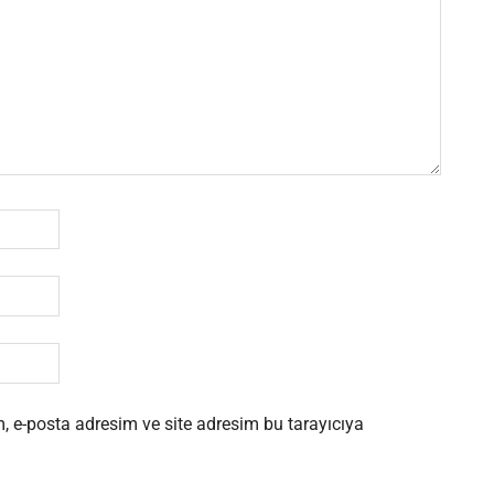
, e-posta adresim ve site adresim bu tarayıcıya