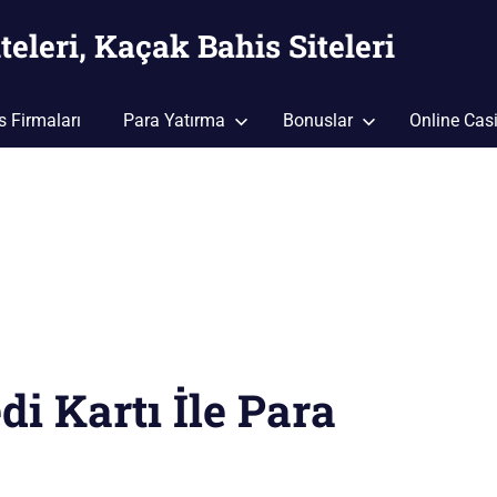
iteleri, Kaçak Bahis Siteleri
s Firmaları
Para Yatırma
Bonuslar
Online Cas
di Kartı İle Para