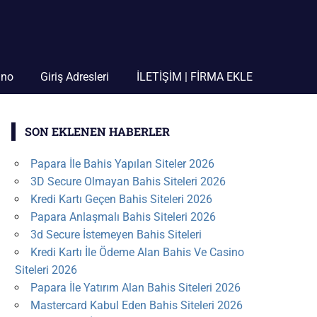
ino
Giriş Adresleri
İLETİŞİM | FİRMA EKLE
SON EKLENEN HABERLER
Papara İle Bahis Yapılan Siteler 2026
3D Secure Olmayan Bahis Siteleri 2026
Kredi Kartı Geçen Bahis Siteleri 2026
Papara Anlaşmalı Bahis Siteleri 2026
3d Secure İstemeyen Bahis Siteleri
Kredi Kartı İle Ödeme Alan Bahis Ve Casino
Siteleri 2026
Papara İle Yatırım Alan Bahis Siteleri 2026
Mastercard Kabul Eden Bahis Siteleri 2026