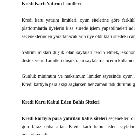
Kredi Kartı Yatırım Limitleri
Kredi kartı yatırım limitleri, oyun sitelerine göre farklıl
platformlarda üyelerin kısa sürede işlem yapabilmeleri adı
seçeneklerinden yararlanacakların üye oldukları sitedeki canl
Yatırım miktarı düşük olan sayfaları tercih etmek, ekon
destek verir. Limitleri düşük olan sayfalarda acemi kullanıcıl
Günlük minimum ve maksimum limitler sayesinde oyun sev
Kredi kartıyla para akışı sağlarken her zaman risk durumu 
Kredi Kartı Kabul Eden Bahis Siteleri
Kredi kartıyla para yatırılan bahis siteleri
seçenekleri ol
gün biraz daha artar. Kredi kartı kabul eden sayfaları
gösterilmelidir.