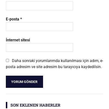
E-posta
*
İnternet sitesi
Daha sonraki yorumlarımda kullanılması için adım, e-
posta adresim ve site adresim bu tarayıcıya kaydedilsin.
SON EKLENEN HABERLER