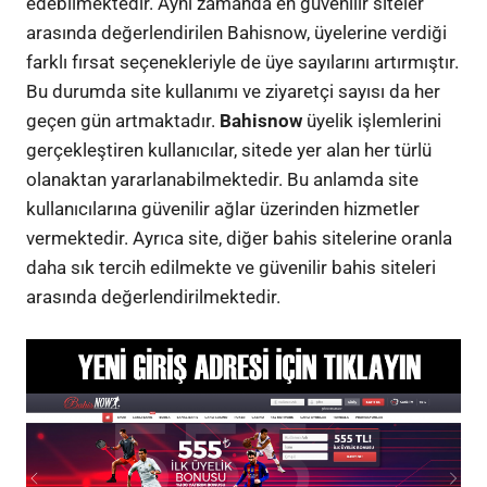
edebilmektedir. Aynı zamanda en güvenilir siteler
arasında değerlendirilen Bahisnow, üyelerine verdiği
farklı fırsat seçenekleriyle de üye sayılarını artırmıştır.
Bu durumda site kullanımı ve ziyaretçi sayısı da her
geçen gün artmaktadır.
Bahisnow
üyelik işlemlerini
gerçekleştiren kullanıcılar, sitede yer alan her türlü
olanaktan yararlanabilmektedir. Bu anlamda site
kullanıcılarına güvenilir ağlar üzerinden hizmetler
vermektedir. Ayrıca site, diğer bahis sitelerine oranla
daha sık tercih edilmekte ve güvenilir bahis siteleri
arasında değerlendirilmektedir.