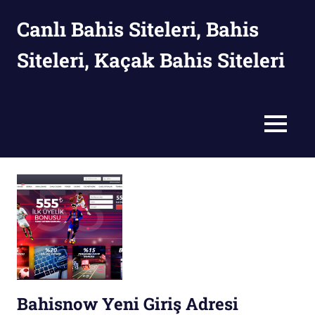
Skip
Canlı Bahis Siteleri, Bahis
to
content
Siteleri, Kaçak Bahis Siteleri
MENU
Bahisnow Yeni Giriş Adresi