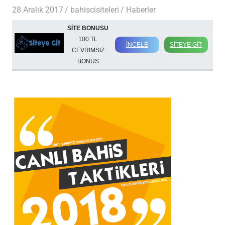
28 Aralık 2017
bahiscisiteleri
Haberler
SİTE BONUSU
100 TL
İNCELE
SİTEYE GİT
CEVRIMSIZ
BONUS