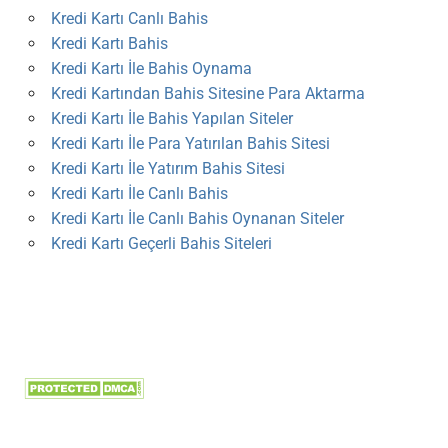
Kredi Kartı Canlı Bahis
Kredi Kartı Bahis
Kredi Kartı İle Bahis Oynama
Kredi Kartından Bahis Sitesine Para Aktarma
Kredi Kartı İle Bahis Yapılan Siteler
Kredi Kartı İle Para Yatırılan Bahis Sitesi
Kredi Kartı İle Yatırım Bahis Sitesi
Kredi Kartı İle Canlı Bahis
Kredi Kartı İle Canlı Bahis Oynanan Siteler
Kredi Kartı Geçerli Bahis Siteleri