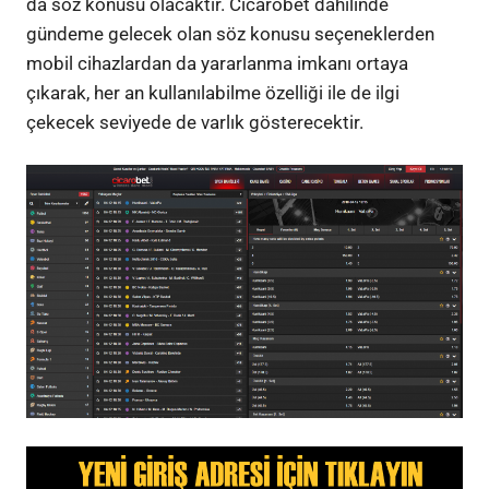
da söz konusu olacaktır. Cicarobet dahilinde
gündeme gelecek olan söz konusu seçeneklerden
mobil cihazlardan da yararlanma imkanı ortaya
çıkarak, her an kullanılabilme özelliği ile de ilgi
çekecek seviyede de varlık gösterecektir.