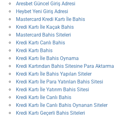
Aresbet Güncel Giriş Adresi
Heybet Yeni Giriş Adresi
Mastercard Kredi Kartı İle Bahis
Kredi Kartı İle Kaçak Bahis
Mastercard Bahis Siteleri
Kredi Kartı Canlı Bahis
Kredi Kartı Bahis
Kredi Kartı İle Bahis Oynama
Kredi Kartından Bahis Sitesine Para Aktarma
Kredi Kartı İle Bahis Yapılan Siteler
Kredi Kartı İle Para Yatırılan Bahis Sitesi
Kredi Kartı İle Yatırım Bahis Sitesi
Kredi Kartı İle Canlı Bahis
Kredi Kartı İle Canlı Bahis Oynanan Siteler
Kredi Kartı Geçerli Bahis Siteleri