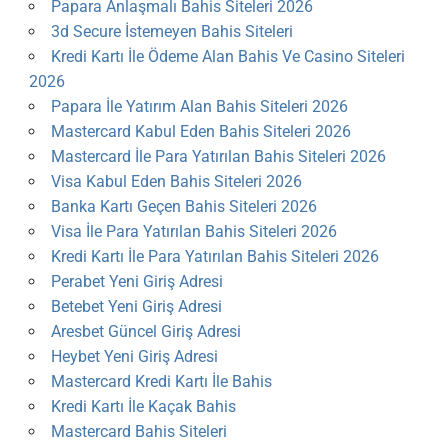
Papara Anlaşmalı Bahis Siteleri 2026
3d Secure İstemeyen Bahis Siteleri
Kredi Kartı İle Ödeme Alan Bahis Ve Casino Siteleri
2026
Papara İle Yatırım Alan Bahis Siteleri 2026
Mastercard Kabul Eden Bahis Siteleri 2026
Mastercard İle Para Yatırılan Bahis Siteleri 2026
Visa Kabul Eden Bahis Siteleri 2026
Banka Kartı Geçen Bahis Siteleri 2026
Visa İle Para Yatırılan Bahis Siteleri 2026
Kredi Kartı İle Para Yatırılan Bahis Siteleri 2026
Perabet Yeni Giriş Adresi
Betebet Yeni Giriş Adresi
Aresbet Güncel Giriş Adresi
Heybet Yeni Giriş Adresi
Mastercard Kredi Kartı İle Bahis
Kredi Kartı İle Kaçak Bahis
Mastercard Bahis Siteleri