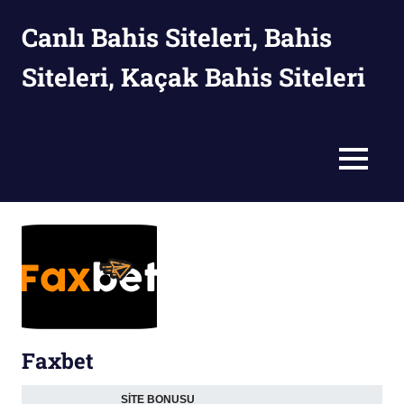
Skip
Canlı Bahis Siteleri, Bahis
to
content
Siteleri, Kaçak Bahis Siteleri
MENU
Faxbet
SİTE BONUSU