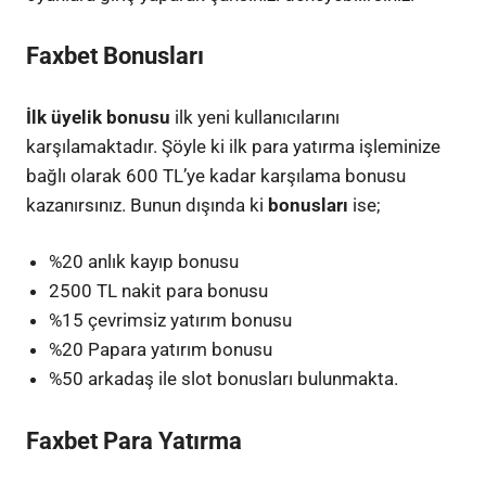
Faxbet Bonusları
İlk üyelik bonusu
ilk yeni kullanıcılarını
karşılamaktadır. Şöyle ki ilk para yatırma işleminize
bağlı olarak 600 TL’ye kadar karşılama bonusu
kazanırsınız. Bunun dışında ki
bonusları
ise;
%20 anlık kayıp bonusu
2500 TL nakit para bonusu
%15 çevrimsiz yatırım bonusu
%20 Papara yatırım bonusu
%50 arkadaş ile slot bonusları bulunmakta.
Faxbet Para Yatırma