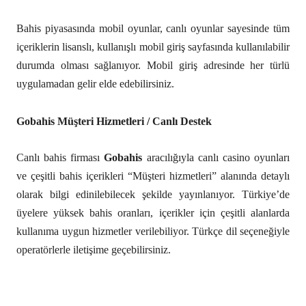
Bahis piyasasında mobil oyunlar, canlı oyunlar sayesinde tüm
içeriklerin lisanslı, kullanışlı mobil giriş sayfasında kullanılabilir
durumda olması sağlanıyor. Mobil giriş adresinde her türlü
uygulamadan gelir elde edebilirsiniz.
Gobahis Müşteri Hizmetleri / Canlı Destek
Canlı bahis firması
Gobahis
aracılığıyla canlı casino oyunları
ve çeşitli bahis içerikleri “Müşteri hizmetleri” alanında detaylı
olarak bilgi edinilebilecek şekilde yayınlanıyor. Türkiye’de
üyelere yüksek bahis oranları, içerikler için çeşitli alanlarda
kullanıma uygun hizmetler verilebiliyor. Türkçe dil seçeneğiyle
operatörlerle iletişime geçebilirsiniz.