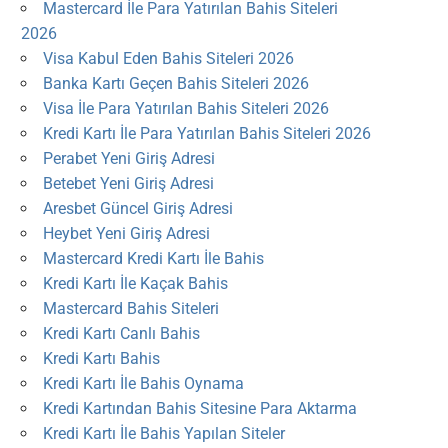
Mastercard İle Para Yatırılan Bahis Siteleri
2026
Visa Kabul Eden Bahis Siteleri 2026
Banka Kartı Geçen Bahis Siteleri 2026
Visa İle Para Yatırılan Bahis Siteleri 2026
Kredi Kartı İle Para Yatırılan Bahis Siteleri 2026
Perabet Yeni Giriş Adresi
Betebet Yeni Giriş Adresi
Aresbet Güncel Giriş Adresi
Heybet Yeni Giriş Adresi
Mastercard Kredi Kartı İle Bahis
Kredi Kartı İle Kaçak Bahis
Mastercard Bahis Siteleri
Kredi Kartı Canlı Bahis
Kredi Kartı Bahis
Kredi Kartı İle Bahis Oynama
Kredi Kartından Bahis Sitesine Para Aktarma
Kredi Kartı İle Bahis Yapılan Siteler