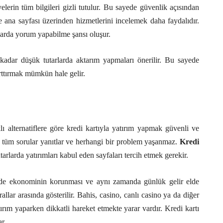
elerin tüm bilgileri gizli tutulur. Bu sayede güvenlik açısından
ana sayfası üzerinden hizmetlerini incelemek daha faydalıdır.
larda yorum yapabilme şansı oluşur.
kadar düşük tutarlarda aktarım yapmaları önerilir. Bu sayede
ttırmak mümkün hale gelir.
ı alternatiflere göre kredi kartıyla yatırım yapmak güvenli ve
ri tüm sorular yanıtlar ve herhangi bir problem yaşanmaz.
Kredi
tarlarda yatırımları kabul eden sayfaları tercih etmek gerekir.
inde ekonominin korunması ve aynı zamanda günlük gelir elde
llar arasında gösterilir. Bahis, casino, canlı casino ya da diğer
ım yaparken dikkatli hareket etmekte yarar vardır. Kredi kartı
r.