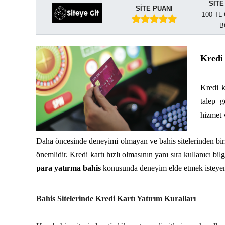
SİTE
SİTE PUANI
100 TL
B
Kredi 
Kredi k
talep g
hizmet 
Daha öncesinde deneyimi olmayan ve bahis sitelerinden birin
önemlidir. Kredi kartı hızlı olmasının yanı sıra kullanıcı bi
para yatırma bahis
konusunda deneyim elde etmek isteyenle
Bahis Sitelerinde Kredi Kartı Yatırım Kuralları