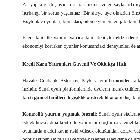
Alt yapısı güçlü, lisanslı olarak hizmet veren sayfalarda üy
herhangi bir sorun yaşanmaz. Bir siteye üye olmadan önce 
Böylelikle oyunları, bonusları, ödeme yöntemleri gibi konu
Kredi kartı ile yatırım yapacakların deneyim elde edene 
ekonomiyi korurken oyunlar konusundaki deneyimleri de ar
Kredi Kartı Yatırımları Güvenli Ve Oldukça Hızlı
Havale, Cepbank, Astropay, Paykasa gibi birbirinden farkl
hızlıdır. Sanal oyun platformlarında üyelerin merak ettikle
kartı güncel limitleri
değişiklik gösterebildiği gibi düşük tu
Kontrollü yatırım yapmak önemli
: Sanal oyun siteler
edilebilmesi adına kontrollü yatırımlar oluşturmak temel kura
oyunlarda maddi kayıp riski yüksek olduğundan dolayı yatır
bonusu sunan sayfalar sayesinde kazanma şansı daha da arta