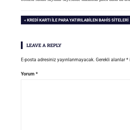
Yazı
PREVIOUS
KREDI KARTI İLE PARA YATIRILABILEN BAHIS SITELERI
POST:
gezinmesi
LEAVE A REPLY
E-posta adresiniz yayınlanmayacak.
Gerekli alanlar
*
Yorum
*