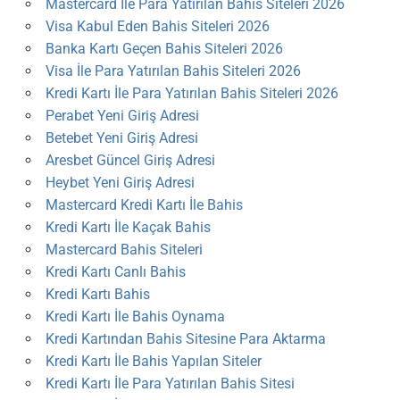
Mastercard İle Para Yatırılan Bahis Siteleri 2026
Visa Kabul Eden Bahis Siteleri 2026
Banka Kartı Geçen Bahis Siteleri 2026
Visa İle Para Yatırılan Bahis Siteleri 2026
Kredi Kartı İle Para Yatırılan Bahis Siteleri 2026
Perabet Yeni Giriş Adresi
Betebet Yeni Giriş Adresi
Aresbet Güncel Giriş Adresi
Heybet Yeni Giriş Adresi
Mastercard Kredi Kartı İle Bahis
Kredi Kartı İle Kaçak Bahis
Mastercard Bahis Siteleri
Kredi Kartı Canlı Bahis
Kredi Kartı Bahis
Kredi Kartı İle Bahis Oynama
Kredi Kartından Bahis Sitesine Para Aktarma
Kredi Kartı İle Bahis Yapılan Siteler
Kredi Kartı İle Para Yatırılan Bahis Sitesi