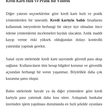
Kredi Kartı Hızlı Ve Pratik Bir Yöntem
Diğer yatırım seçeneklerine göre kredi kartı hızlı ve pratik
yöntemlerden bir tanesidir.
Kredi kartıyla bahis
fırsatlarını
kullanmak isteyenlerin herhangi bir siteye üye olmadan önce
ödeme yöntemlerini incelemeleri faydalı olacaktır. Anlık maddi
kayıp verme riski yüksek olduğundan dolayı kontrollü
yatırımlar yapmak gerekir.
Sanal oyun sitelerinde kredi kartı sayesinde güvenli para akışı
sağlanır. Kullanıcıların tüm hesap bilgileri korunur ve güvenlik
açısından herhangi bir sorun yaşanmaz. Böylelikle daha çok
kazanma şansı oluşur.
Bahis sitelerinde havale ya da diğer yöntemlere göre kredi
kartıyla para yatırmak daha kısa sürer. Anlaşmalı bankalar
üzerinden işlem yapılması durumunda en hızlı şekilde oyunlara