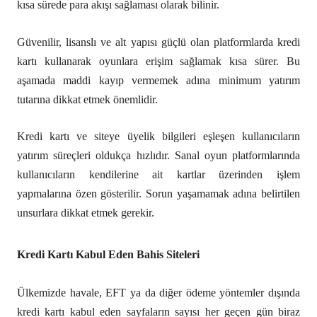
kısa sürede para akışı sağlaması olarak bilinir.
Güvenilir, lisanslı ve alt yapısı güçlü olan platformlarda kredi
kartı kullanarak oyunlara erişim sağlamak kısa sürer. Bu
aşamada maddi kayıp vermemek adına minimum yatırım
tutarına dikkat etmek önemlidir.
Kredi kartı ve siteye üyelik bilgileri eşleşen kullanıcıların
yatırım süreçleri oldukça hızlıdır. Sanal oyun platformlarında
kullanıcıların kendilerine ait kartlar üzerinden işlem
yapmalarına özen gösterilir. Sorun yaşamamak adına belirtilen
unsurlara dikkat etmek gerekir.
Kredi Kartı Kabul Eden Bahis Siteleri
Ülkemizde havale, EFT ya da diğer ödeme yöntemler dışında
kredi kartı kabul eden sayfaların sayısı her geçen gün biraz