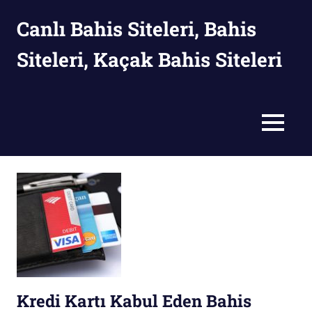
Skip
Canlı Bahis Siteleri, Bahis
to
content
Siteleri, Kaçak Bahis Siteleri
MENU
Kredi Kartı Kabul Eden Bahis