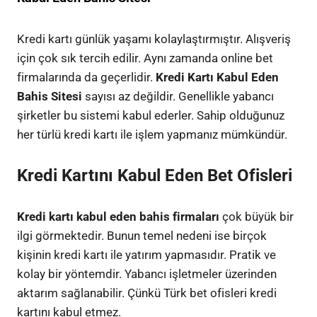
Kredi kartı günlük yaşamı kolaylaştırmıştır. Alışveriş
için çok sık tercih edilir. Aynı zamanda online bet
firmalarında da geçerlidir.
Kredi Kartı Kabul Eden
Bahis Sitesi
sayısı az değildir. Genellikle yabancı
şirketler bu sistemi kabul ederler. Sahip olduğunuz
her türlü kredi kartı ile işlem yapmanız mümkündür.
Kredi Kartını Kabul Eden Bet Ofisleri
Kredi kartı kabul eden bahis firmaları
çok büyük bir
ilgi görmektedir. Bunun temel nedeni ise birçok
kişinin kredi kartı ile yatırım yapmasıdır. Pratik ve
kolay bir yöntemdir. Yabancı işletmeler üzerinden
aktarım sağlanabilir. Çünkü Türk bet ofisleri kredi
kartını kabul etmez.