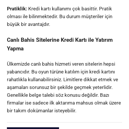
Pratiklik:
Kredi kartı kullanımı çok basittir. Pratik
olması ile bilinmektedir. Bu durum müşteriler için
büyük bir avantajdır.
Canlı Bahis Sitelerine Kredi Kartı ile Yatırım
Yapma
Ülkemizde canlı bahis hizmeti veren sitelerin hepsi
yabancıdır. Bu oyun türüne katılım için kredi kartını
rahatlıkla kullanabilirsiniz. Limitlere dikkat etmek ve
aşamaları sorunsuz bir şekilde geçmek yeterlidir.
Genellikle belge talebi söz konusu değildir. Bazı
firmalar ise sadece ilk aktarıma mahsus olmak üzere
bir takım dokümanlar isteyebilir.