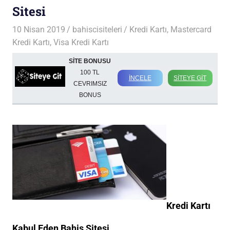
Sitesi
10 Nisan 2019
bahiscisiteleri
Kredi Kartı
,
Mastercard
Kredi Kartı
,
Visa Kredi Kartı
SİTE BONUSU
100 TL
İNCELE
SİTEYE GİT
CEVRIMSIZ
BONUS
Kredi Kartı
Kabul Eden Bahis Sitesi