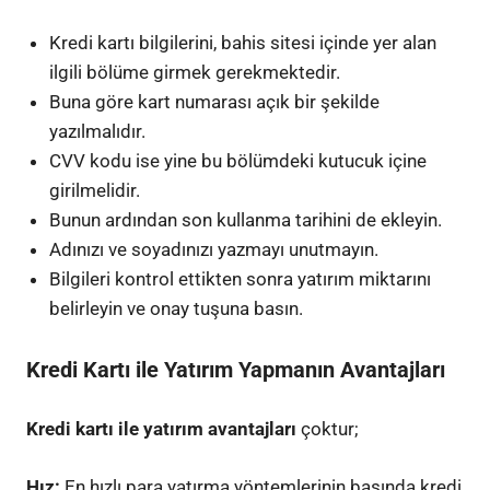
Kredi kartı bilgilerini, bahis sitesi içinde yer alan
ilgili bölüme girmek gerekmektedir.
Buna göre kart numarası açık bir şekilde
yazılmalıdır.
CVV kodu ise yine bu bölümdeki kutucuk içine
girilmelidir.
Bunun ardından son kullanma tarihini de ekleyin.
Adınızı ve soyadınızı yazmayı unutmayın.
Bilgileri kontrol ettikten sonra yatırım miktarını
belirleyin ve onay tuşuna basın.
Kredi Kartı ile Yatırım Yapmanın Avantajları
Kredi kartı ile yatırım avantajları
çoktur;
Hız:
En hızlı para yatırma yöntemlerinin başında kredi