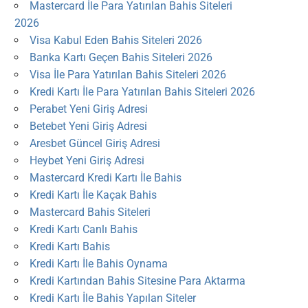
Mastercard İle Para Yatırılan Bahis Siteleri
2026
Visa Kabul Eden Bahis Siteleri 2026
Banka Kartı Geçen Bahis Siteleri 2026
Visa İle Para Yatırılan Bahis Siteleri 2026
Kredi Kartı İle Para Yatırılan Bahis Siteleri 2026
Perabet Yeni Giriş Adresi
Betebet Yeni Giriş Adresi
Aresbet Güncel Giriş Adresi
Heybet Yeni Giriş Adresi
Mastercard Kredi Kartı İle Bahis
Kredi Kartı İle Kaçak Bahis
Mastercard Bahis Siteleri
Kredi Kartı Canlı Bahis
Kredi Kartı Bahis
Kredi Kartı İle Bahis Oynama
Kredi Kartından Bahis Sitesine Para Aktarma
Kredi Kartı İle Bahis Yapılan Siteler