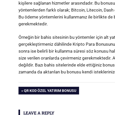
kişilere sağlanan hizmetler arasındadır. Bu bonus
yöntemlerden farklı olarak; Bitcoin, Litecoin, Das
Bu ödeme yöntemlerini kullanmanız ile birlikte de b
gerekmektedir.
Örneğin bir bahis sitesinin bu yöntemler için alt y
gerçekleştirmeniz dâhilinde Kripto Para Bonusunu
sonra ise belirli bir kullanma süresi söz konusu h
size verilen oranlarda çevirmeniz gerekmektedir. 
değildir. Bazı bahis sitelerinde elde ettiğiniz bonu
zamanda da aktarılan bu bonusu kendi isteklerinize
Yazı
PREVIOUS
QR KOD ÖZEL YATIRIM BONUSU
POST:
gezinmesi
LEAVE A REPLY