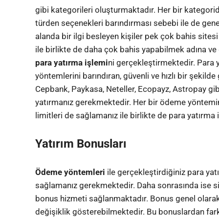
gibi kategorileri oluşturmaktadır. Her bir kategorid
türden seçenekleri barındırması sebebi ile de genel
alanda bir ilgi besleyen kişiler pek çok bahis site
ile birlikte de daha çok bahis yapabilmek adına ve
para yatırma işlemi
ni gerçekleştirmektedir. Para
yöntemlerini barındıran, güvenli ve hızlı bir şekil
Cepbank, Paykasa, Neteller, Ecopayz, Astropay gibi
yatırmanız gerekmektedir. Her bir ödeme yönteminin
limitleri de sağlamanız ile birlikte de para yatırma
Yatırım Bonusları
Ödeme yöntemleri
ile gerçekleştirdiğiniz para yat
sağlamanız gerekmektedir. Daha sonrasında ise si
bonus hizmeti sağlanmaktadır. Bonus genel olarak
değişiklik gösterebilmektedir. Bu bonuslardan fark