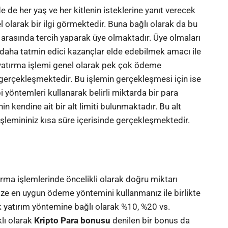
e de her yaş ve her kitlenin isteklerine yanıt verecek
 olarak bir ilgi görmektedir. Buna bağlı olarak da bu
si arasında tercih yaparak üye olmaktadır. Üye olmaları
 daha tatmin edici kazançlar elde edebilmek amacı ile
 yatırma işlemi genel olarak pek çok ödeme
de gerçekleşmektedir. Bu işlemin gerçekleşmesi için ise
 yöntemleri kullanarak belirli miktarda bir para
 kendine ait bir alt limiti bulunmaktadır. Bu alt
 işlemininiz kısa süre içerisinde gerçekleşmektedir.
ırma işlemlerinde öncelikli olarak doğru miktarı
ze en uygun ödeme yöntemini kullanmanız ile birlikte
 yatırım yöntemine bağlı olarak %10, %20 vs.
lı olarak
Kripto Para bonusu
denilen bir bonus da