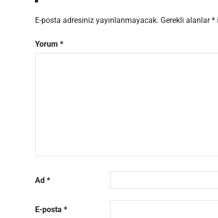
E-posta adresiniz yayınlanmayacak.
Gerekli alanlar
*
Yorum
*
Ad
*
E-posta
*