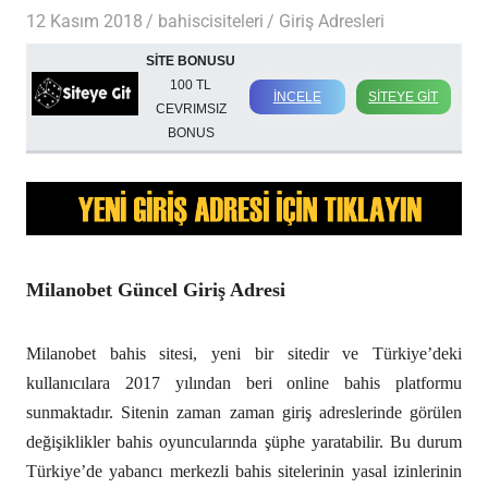
12 Kasım 2018
bahiscisiteleri
Giriş Adresleri
SİTE BONUSU
100 TL
İNCELE
SİTEYE GİT
CEVRIMSIZ
BONUS
Milanobet Güncel Giriş Adresi
Milanobet bahis sitesi, yeni bir sitedir ve Türkiye’deki
kullanıcılara 2017 yılından beri online bahis platformu
sunmaktadır. Sitenin zaman zaman giriş adreslerinde görülen
değişiklikler bahis oyuncularında şüphe yaratabilir. Bu durum
Türkiye’de yabancı merkezli bahis sitelerinin yasal izinlerinin