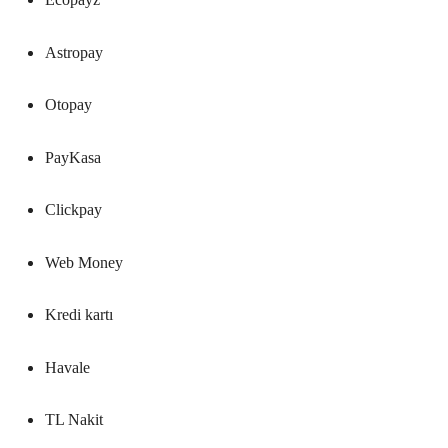
Astropay
Otopay
PayKasa
Clickpay
Web Money
Kredi kartı
Havale
TL Nakit