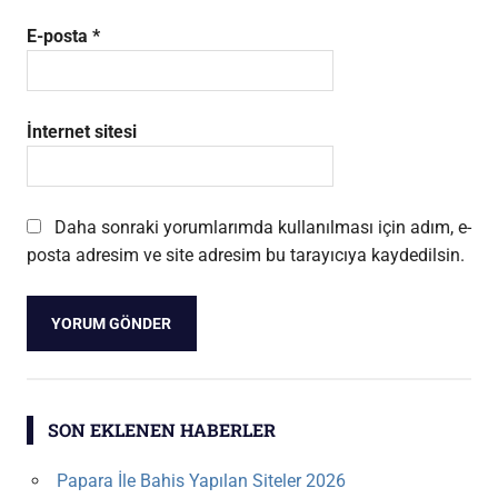
E-posta
*
İnternet sitesi
Daha sonraki yorumlarımda kullanılması için adım, e-
posta adresim ve site adresim bu tarayıcıya kaydedilsin.
SON EKLENEN HABERLER
Papara İle Bahis Yapılan Siteler 2026