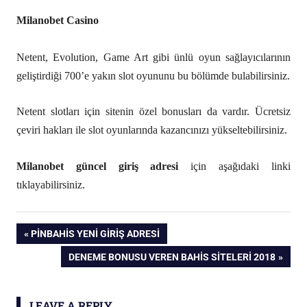
Milanobet Casino
Netent, Evolution, Game Art gibi ünlü oyun sağlayıcılarının
geliştirdiği 700’e yakın slot oyununu bu bölümde bulabilirsiniz.
Netent slotları için sitenin özel bonusları da vardır. Ücretsiz
çeviri hakları ile slot oyunlarında kazancınızı yükseltebilirsiniz.
Milanobet güncel giriş adresi
için aşağıdaki linki
tıklayabilirsiniz.
Yazı
PREVIOUS
PINBAHIS YENI GIRIŞ ADRESI
POST:
NEXT
DENEME BONUSU VEREN BAHIS SITELERI 2018
gezinmesi
POST:
LEAVE A REPLY