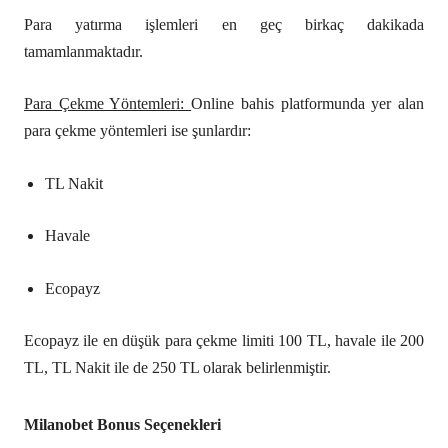
Para yatırma işlemleri en geç birkaç dakikada
tamamlanmaktadır.
Para Çekme Yöntemleri:
Online bahis platformunda yer alan
para çekme yöntemleri ise şunlardır:
TL Nakit
Havale
Ecopayz
Ecopayz ile en düşük para çekme limiti 100 TL, havale ile 200
TL, TL Nakit ile de 250 TL olarak belirlenmiştir.
Milanobet Bonus Seçenekleri