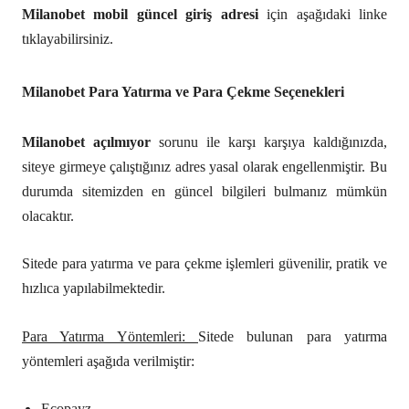
Milanobet mobil güncel giriş adresi
için aşağıdaki linke
tıklayabilirsiniz.
Milanobet Para Yatırma ve Para Çekme Seçenekleri
Milanobet açılmıyor
sorunu ile karşı karşıya kaldığınızda,
siteye girmeye çalıştığınız adres yasal olarak engellenmiştir. Bu
durumda sitemizden en güncel bilgileri bulmanız mümkün
olacaktır.
Sitede para yatırma ve para çekme işlemleri güvenilir, pratik ve
hızlıca yapılabilmektedir.
Para Yatırma Yöntemleri:
Sitede bulunan para yatırma
yöntemleri aşağıda verilmiştir:
Ecopayz