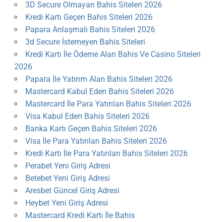
3D Secure Olmayan Bahis Siteleri 2026
Kredi Kartı Geçen Bahis Siteleri 2026
Papara Anlaşmalı Bahis Siteleri 2026
3d Secure İstemeyen Bahis Siteleri
Kredi Kartı İle Ödeme Alan Bahis Ve Casino Siteleri
2026
Papara İle Yatırım Alan Bahis Siteleri 2026
Mastercard Kabul Eden Bahis Siteleri 2026
Mastercard İle Para Yatırılan Bahis Siteleri 2026
Visa Kabul Eden Bahis Siteleri 2026
Banka Kartı Geçen Bahis Siteleri 2026
Visa İle Para Yatırılan Bahis Siteleri 2026
Kredi Kartı İle Para Yatırılan Bahis Siteleri 2026
Perabet Yeni Giriş Adresi
Betebet Yeni Giriş Adresi
Aresbet Güncel Giriş Adresi
Heybet Yeni Giriş Adresi
Mastercard Kredi Kartı İle Bahis