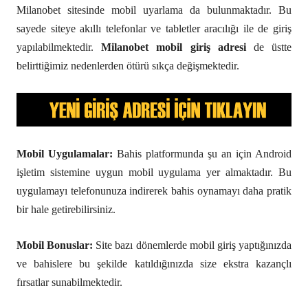
Milanobet sitesinde mobil uyarlama da bulunmaktadır. Bu
sayede siteye akıllı telefonlar ve tabletler aracılığı ile de giriş
yapılabilmektedir.
Milanobet mobil giriş adresi
de üstte
belirttiğimiz nedenlerden ötürü sıkça değişmektedir.
Mobil Uygulamalar:
Bahis platformunda şu an için Android
işletim sistemine uygun mobil uygulama yer almaktadır. Bu
uygulamayı telefonunuza indirerek bahis oynamayı daha pratik
bir hale getirebilirsiniz.
Mobil Bonuslar:
Site bazı dönemlerde mobil giriş yaptığınızda
ve bahislere bu şekilde katıldığınızda size ekstra kazançlı
fırsatlar sunabilmektedir.