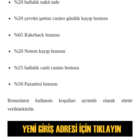
%20 haftalık nakit iade
%20 çevrim şartsız casino günlük kayıp bonusu
%65 Rakeback bonusu
%20 Netent kayıp bonusu
%25 haftalık canlı casino bonusu
%50 Pazartesi bonusu
Bonusların kullanım koşulları ayrıntılı olarak sitede
verilmektedir.