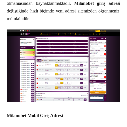
olmamasından kaynaklanmaktadır.
Milanobet giriş adresi
değiştiğinde hızlı biçimde yeni adresi sitemizden öğrenmeniz
mümkündür.
Milanobet Mobil Giriş Adresi