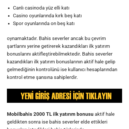
Canlı casinoda yüz elli katı
Casino oyunlarında kırk beş katı
Spor oyunlarında on beş katı
oynamaktadır. Bahis severler ancak bu çevrim
şartlarını yerine getirerek kazandıkları ilk yatırım
bonuslarını aktifleştirebilmektedir. Bahis severler
kazandıkları ilk yatırım bonuslarının aktif hale gelip
gelmediğinin kontrolünü ise kullanıcı hesaplarından
kontrol etme şansına sahiplerdir.
Mobilbahis 2000 TL ilk yatırım bonusu
aktif hale
geldikten sonra ise bahis severler elde ettikleri