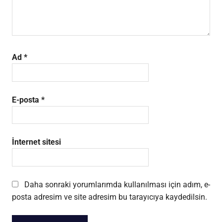
Ad
*
E-posta
*
İnternet sitesi
Daha sonraki yorumlarımda kullanılması için adım, e-
posta adresim ve site adresim bu tarayıcıya kaydedilsin.