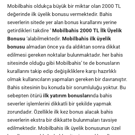
Mobilbahis oldukça büyük bir miktar olan 2000 TL
değerinde ilk üyelik bonusu vermektedir. Bahis
severlerin sitede yer alan bonus kurallarını yerine
getirdikleri takdire ‘
Mobilbahis 2000 TL İlk Üyelik
Bonusu
‘alabilmektedir.
Mobilbahis ilk üyelik
bonusu
almadan önce ya da aldıktan sonra dikkat
edilmesi gereken noktalar bulunmaktadır. her bahis
sitesinde olduğu gibi Mobilbahis’ te de bonusların
kurallarını takip edip değişikliklere karşı hazırlıklı
olmak kullanıcıların yapmaları gereken bir davranıştır.
Bahis sitesinin bu konuda bir sorumluluğu yoktur. Bu
sebepten ötürü
ilk yatırım bonusları
nda bahis
severler işlemlerini dikkatli bir şekilde yapmak
zorundadır. Özellikle ilk kez bonus alacak bahis
severlerin ekstra bir dikkatte bulunmaları tavsiye
edilmektedir. Mobilbahis ilk üyelik bonusunun özel