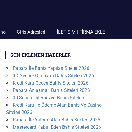
ino
Giriş Adresleri
İLETİŞİM | FİRMA EKLE
SON EKLENEN HABERLER
Papara İle Bahis Yapılan Siteler 2026
3D Secure Olmayan Bahis Siteleri 2026
Kredi Kartı Geçen Bahis Siteleri 2026
Papara Anlaşmalı Bahis Siteleri 2026
3d Secure İstemeyen Bahis Siteleri
Kredi Kartı İle Ödeme Alan Bahis Ve Casino
Siteleri 2026
Papara İle Yatırım Alan Bahis Siteleri 2026
Mastercard Kabul Eden Bahis Siteleri 2026