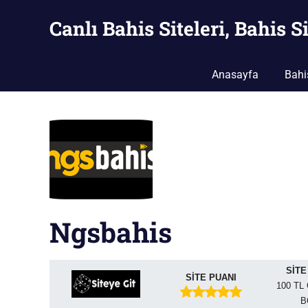
Skip
Canlı Bahis Siteleri, Bahis S
to
content
Anasayfa
Bahi
Ngsbahis
SİTE
SİTE PUANI
100 TL
B