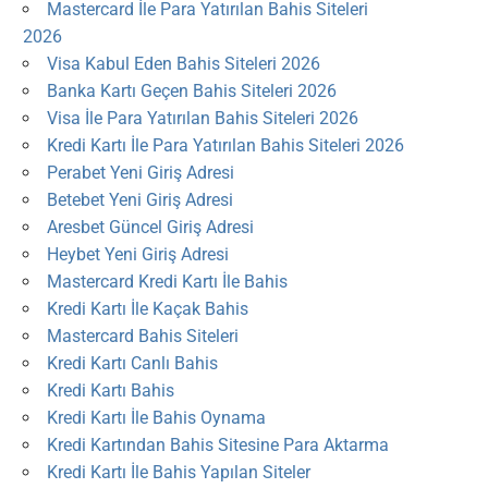
Mastercard İle Para Yatırılan Bahis Siteleri
2026
Visa Kabul Eden Bahis Siteleri 2026
Banka Kartı Geçen Bahis Siteleri 2026
Visa İle Para Yatırılan Bahis Siteleri 2026
Kredi Kartı İle Para Yatırılan Bahis Siteleri 2026
Perabet Yeni Giriş Adresi
Betebet Yeni Giriş Adresi
Aresbet Güncel Giriş Adresi
Heybet Yeni Giriş Adresi
Mastercard Kredi Kartı İle Bahis
Kredi Kartı İle Kaçak Bahis
Mastercard Bahis Siteleri
Kredi Kartı Canlı Bahis
Kredi Kartı Bahis
Kredi Kartı İle Bahis Oynama
Kredi Kartından Bahis Sitesine Para Aktarma
Kredi Kartı İle Bahis Yapılan Siteler