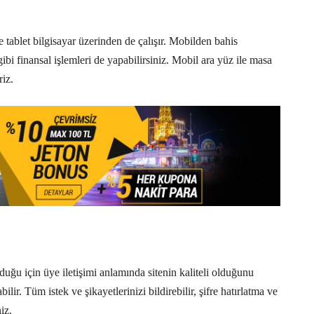
te tablet bilgisayar üzerinden de çalışır. Mobilden bahis
ibi finansal işlemleri de yapabilirsiniz. Mobil ara yüz ile masa
riz.
duğu için üye iletişimi anlamında sitenin kaliteli olduğunu
ir. Tüm istek ve şikayetlerinizi bildirebilir, şifre hatırlatma ve
iz.