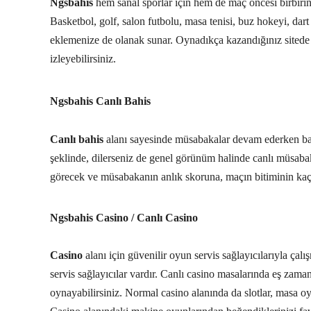
Ngsbahis
hem sanal sporlar için hem de maç öncesi birbirind
Basketbol, golf, salon futbolu, masa tenisi, buz hokeyi, dart 
eklemenize de olanak sunar. Oynadıkça kazandığınız sitede
izleyebilirsiniz.
Ngsbahis Canlı Bahis
Canlı bahis
alanı sayesinde müsabakalar devam ederken ba
şeklinde, dilerseniz de genel görünüm halinde canlı müsaba
görecek ve müsabakanın anlık skoruna, maçın bitiminin kaç
Ngsbahis Casino / Canlı Casino
Casino
alanı için güvenilir oyun servis sağlayıcılarıyla ça
servis sağlayıcılar vardır. Canlı casino masalarında eş zama
oynayabilirsiniz. Normal casino alanında da slotlar, masa o