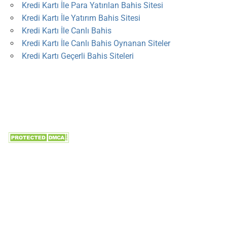
Kredi Kartı İle Para Yatırılan Bahis Sitesi
Kredi Kartı İle Yatırım Bahis Sitesi
Kredi Kartı İle Canlı Bahis
Kredi Kartı İle Canlı Bahis Oynanan Siteler
Kredi Kartı Geçerli Bahis Siteleri