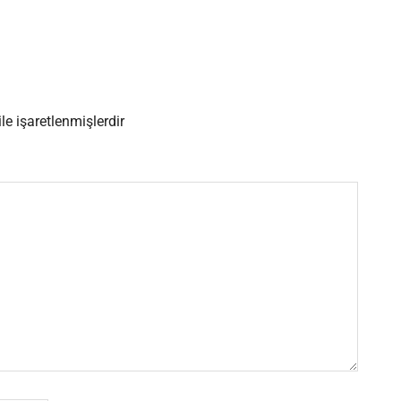
ile işaretlenmişlerdir