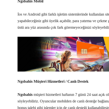
Ngsbahis Mobil
İos ve Android gibi farklı işletim sistemlerinde kullanılan si
yapabileceğiniz gibi üyelik açabilir, para yatırma ve çekme g
üstü ara yüz arasında çok fark göremeyeceğinizi söyleyebili
Ngsbahis Müşteri Hizmetleri / Canlı Destek
Ngsbahis
müşteri hizmetleri haftanın 7 günü 24 saat açık ol
söyleyebiliriz. Oyuncular mobilden de canlı desteğe bağlanabil
bonus talebi gibi işlemler için de canlı desteği kullanabilirsin