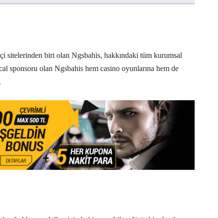
kçi sitelerinden biri olan Ngsbahis, hakkındaki tüm kurumsal
offical sponsoru olan Ngsbahis hem casino oyunlarına hem de
.