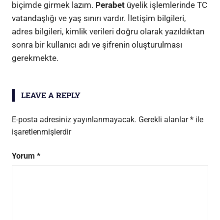
biçimde girmek lazım.
Perabet
üyelik işlemlerinde TC
vatandaşlığı ve yaş sınırı vardır. İletişim bilgileri,
adres bilgileri, kimlik verileri doğru olarak yazıldıktan
sonra bir kullanıcı adı ve şifrenin oluşturulması
gerekmekte.
LEAVE A REPLY
E-posta adresiniz yayınlanmayacak.
Gerekli alanlar
*
ile
işaretlenmişlerdir
Yorum
*