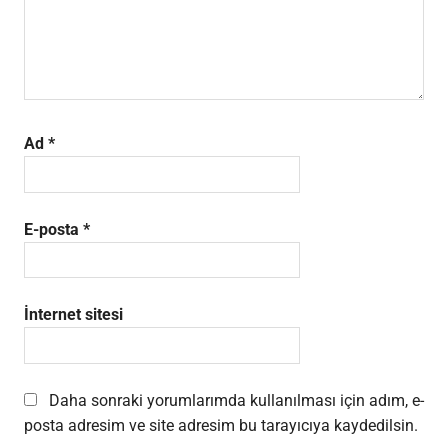
Ad
*
E-posta
*
İnternet sitesi
Daha sonraki yorumlarımda kullanılması için adım, e-
posta adresim ve site adresim bu tarayıcıya kaydedilsin.