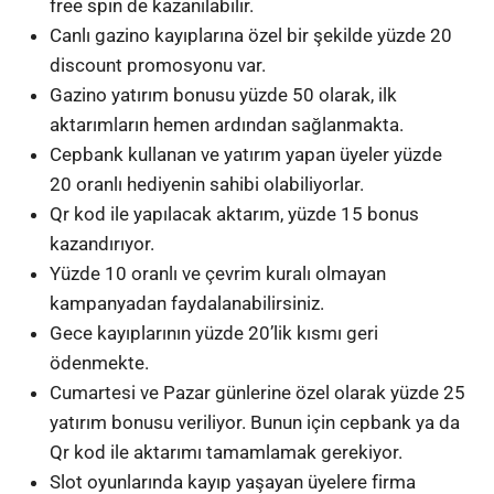
free spin de kazanılabilir.
Canlı gazino kayıplarına özel bir şekilde yüzde 20
discount promosyonu var.
Gazino yatırım bonusu yüzde 50 olarak, ilk
aktarımların hemen ardından sağlanmakta.
Cepbank kullanan ve yatırım yapan üyeler yüzde
20 oranlı hediyenin sahibi olabiliyorlar.
Qr kod ile yapılacak aktarım, yüzde 15 bonus
kazandırıyor.
Yüzde 10 oranlı ve çevrim kuralı olmayan
kampanyadan faydalanabilirsiniz.
Gece kayıplarının yüzde 20’lik kısmı geri
ödenmekte.
Cumartesi ve Pazar günlerine özel olarak yüzde 25
yatırım bonusu veriliyor. Bunun için cepbank ya da
Qr kod ile aktarımı tamamlamak gerekiyor.
Slot oyunlarında kayıp yaşayan üyelere firma