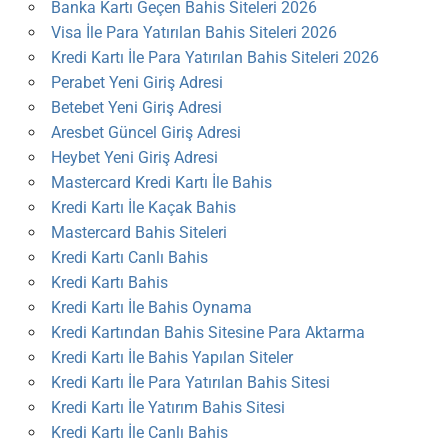
Banka Kartı Geçen Bahis Siteleri 2026
Visa İle Para Yatırılan Bahis Siteleri 2026
Kredi Kartı İle Para Yatırılan Bahis Siteleri 2026
Perabet Yeni Giriş Adresi
Betebet Yeni Giriş Adresi
Aresbet Güncel Giriş Adresi
Heybet Yeni Giriş Adresi
Mastercard Kredi Kartı İle Bahis
Kredi Kartı İle Kaçak Bahis
Mastercard Bahis Siteleri
Kredi Kartı Canlı Bahis
Kredi Kartı Bahis
Kredi Kartı İle Bahis Oynama
Kredi Kartından Bahis Sitesine Para Aktarma
Kredi Kartı İle Bahis Yapılan Siteler
Kredi Kartı İle Para Yatırılan Bahis Sitesi
Kredi Kartı İle Yatırım Bahis Sitesi
Kredi Kartı İle Canlı Bahis