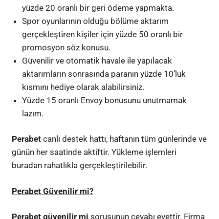
yüzde 20 oranlı bir geri ödeme yapmakta.
Spor oyunlarının olduğu bölüme aktarım
gerçekleştiren kişiler için yüzde 50 oranlı bir
promosyon söz konusu.
Güvenilir ve otomatik havale ile yapılacak
aktarımların sonrasında paranın yüzde 10’luk
kısmını hediye olarak alabilirsiniz.
Yüzde 15 oranlı Envoy bonusunu unutmamak
lazım.
Perabet
canlı destek hattı, haftanın tüm günlerinde ve
günün her saatinde aktiftir. Yükleme işlemleri
buradan rahatlıkla gerçekleştirilebilir.
Perabet Güvenilir mi?
Perabet güvenilir mi
sorusunun cevabı evettir. Firma