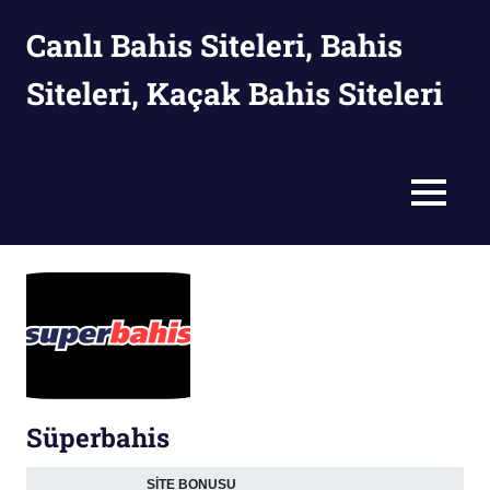
Skip
Canlı Bahis Siteleri, Bahis
to
content
Siteleri, Kaçak Bahis Siteleri
MENU
Süperbahis
SİTE BONUSU