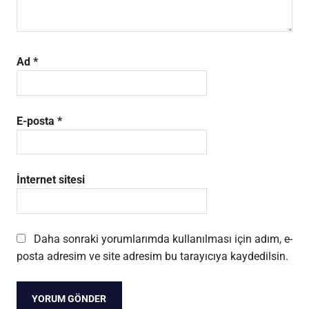
Ad
*
E-posta
*
İnternet sitesi
Daha sonraki yorumlarımda kullanılması için adım, e-
posta adresim ve site adresim bu tarayıcıya kaydedilsin.