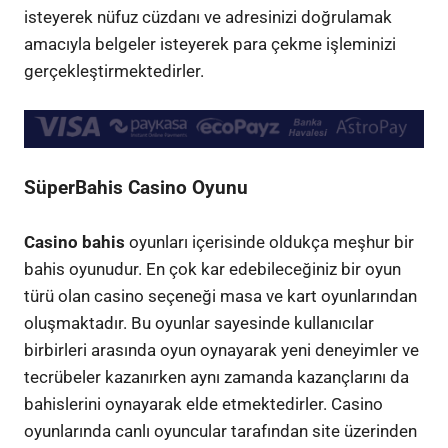
isteyerek nüfuz cüzdanı ve adresinizi doğrulamak
amacıyla belgeler isteyerek para çekme işleminizi
gerçekleştirmektedirler.
SüperBahis Casino Oyunu
Casino bahis
oyunları içerisinde oldukça meşhur bir
bahis oyunudur. En çok kar edebileceğiniz bir oyun
türü olan casino seçeneği masa ve kart oyunlarından
oluşmaktadır. Bu oyunlar sayesinde kullanıcılar
birbirleri arasında oyun oynayarak yeni deneyimler ve
tecrübeler kazanırken aynı zamanda kazançlarını da
bahislerini oynayarak elde etmektedirler. Casino
oyunlarında canlı oyuncular tarafından site üzerinden