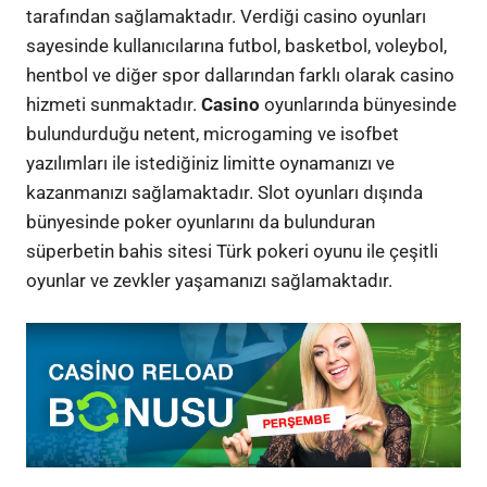
tarafından sağlamaktadır. Verdiği casino oyunları
sayesinde kullanıcılarına futbol, basketbol, voleybol,
hentbol ve diğer spor dallarından farklı olarak casino
hizmeti sunmaktadır.
Casino
oyunlarında bünyesinde
bulundurduğu netent, microgaming ve isofbet
yazılımları ile istediğiniz limitte oynamanızı ve
kazanmanızı sağlamaktadır. Slot oyunları dışında
bünyesinde poker oyunlarını da bulunduran
süperbetin bahis sitesi Türk pokeri oyunu ile çeşitli
oyunlar ve zevkler yaşamanızı sağlamaktadır.