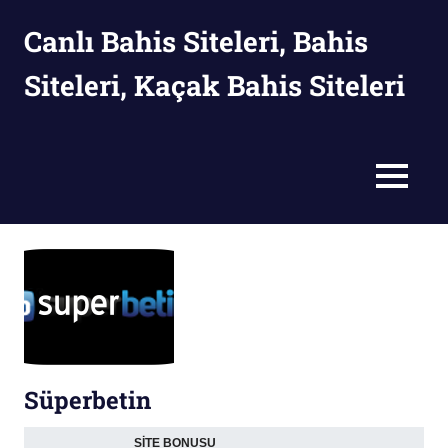
Skip
Canlı Bahis Siteleri, Bahis
to
content
Siteleri, Kaçak Bahis Siteleri
MENU
Süperbetin
SİTE BONUSU