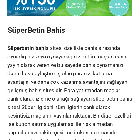
SüperBetin Bahis
Süperbetin bahis
sitesi özellikle bahis sırasında
oynadığınız veya oynayacağınız bütün maçları canlı
yayın olarak veren ve bu sayede bahis oynamanızı
daha da kolaylaştırmış olan paranızı katlama
avantajını ve daha çok kazanma avantajını sağlayan
gelişmiş bahis sitesidir. Para yatırmadan maçları
canlı olarak izleme olanağı sağlayan süperbetin bahis
sitesi Süper lig dahil tüm liglerin canlı olarak
kesintisiz maçlarını yayınlamaktadır. Bir diğer özelliği
ise kupon satma uygulaması ile risk almadan
kuponlarınızı nakite çevirme imkânı sunmasıdır.