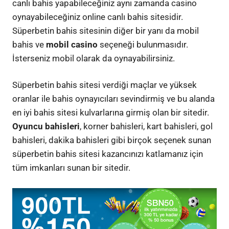
canlı bahis yapabileceğiniz aynı zamanda casino
oynayabileceğiniz online canlı bahis sitesidir.
Süperbetin bahis sitesinin diğer bir yanı da mobil
bahis ve
mobil casino
seçeneği bulunmasıdır.
İsterseniz mobil olarak da oynayabilirsiniz.
Süperbetin bahis sitesi verdiği maçlar ve yüksek
oranlar ile bahis oynayıcıları sevindirmiş ve bu alanda
en iyi bahis sitesi kulvarlarına girmiş olan bir sitedir.
Oyuncu bahisleri
, korner bahisleri, kart bahisleri, gol
bahisleri, dakika bahisleri gibi birçok seçenek sunan
süperbetin bahis sitesi kazancınızı katlamanız için
tüm imkanları sunan bir sitedir.