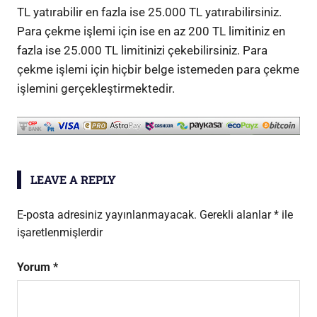
TL yatırabilir en fazla ise 25.000 TL yatırabilirsiniz.
Para çekme işlemi için ise en az 200 TL limitiniz en
fazla ise 25.000 TL limitinizi çekebilirsiniz. Para
çekme işlemi için hiçbir belge istemeden para çekme
işlemini gerçekleştirmektedir.
LEAVE A REPLY
E-posta adresiniz yayınlanmayacak.
Gerekli alanlar
*
ile
işaretlenmişlerdir
Yorum
*