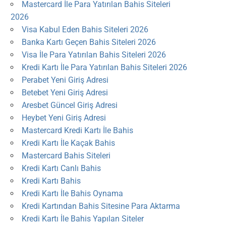
Mastercard İle Para Yatırılan Bahis Siteleri
2026
Visa Kabul Eden Bahis Siteleri 2026
Banka Kartı Geçen Bahis Siteleri 2026
Visa İle Para Yatırılan Bahis Siteleri 2026
Kredi Kartı İle Para Yatırılan Bahis Siteleri 2026
Perabet Yeni Giriş Adresi
Betebet Yeni Giriş Adresi
Aresbet Güncel Giriş Adresi
Heybet Yeni Giriş Adresi
Mastercard Kredi Kartı İle Bahis
Kredi Kartı İle Kaçak Bahis
Mastercard Bahis Siteleri
Kredi Kartı Canlı Bahis
Kredi Kartı Bahis
Kredi Kartı İle Bahis Oynama
Kredi Kartından Bahis Sitesine Para Aktarma
Kredi Kartı İle Bahis Yapılan Siteler