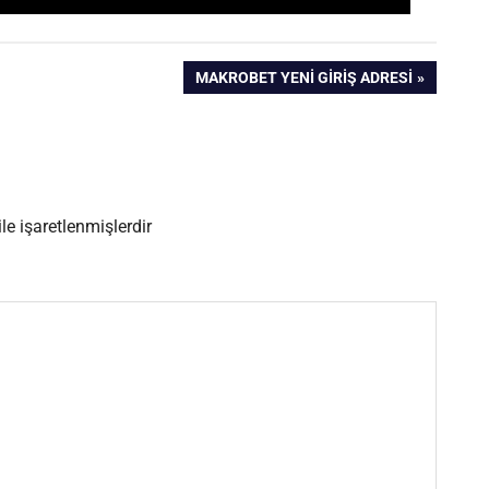
NEXT
MAKROBET YENI GIRIŞ ADRESI
POST:
ile işaretlenmişlerdir