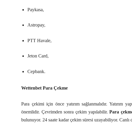
Paykasa,
Astropay,
PTT Havale,
Jeton Card,
Cepbank.
Wettenbet Para Çekme
Para çekimi için önce yatırım sağlanmalıdır. Yatırım yap
önemlidir. Çevrimden sonra çekim yapılabilir.
Para çek
bulunuyor. 24 saate kadar çekim süresi uzayabiliyor. Canlı