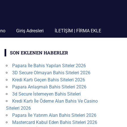
ino
Giriş Adresleri
İLETİŞİM | FİRMA EKLE
SON EKLENEN HABERLER
Papara İle Bahis Yapılan Siteler 2026
3D Secure Olmayan Bahis Siteleri 2026
Kredi Kartı Geçen Bahis Siteleri 2026
Papara Anlaşmalı Bahis Siteleri 2026
3d Secure İstemeyen Bahis Siteleri
Kredi Kartı İle Ödeme Alan Bahis Ve Casino
Siteleri 2026
Papara İle Yatırım Alan Bahis Siteleri 2026
Mastercard Kabul Eden Bahis Siteleri 2026