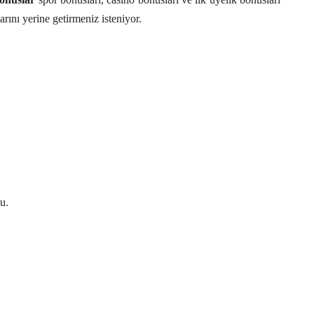
arını yerine getirmeniz isteniyor.
u.