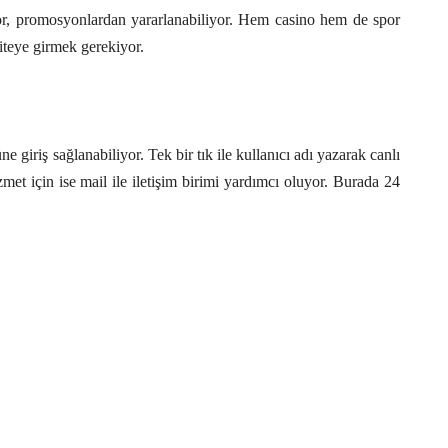
iyor, promosyonlardan yararlanabiliyor. Hem casino hem de spor
siteye girmek gerekiyor.
 giriş sağlanabiliyor. Tek bir tık ile kullanıcı adı yazarak canlı
et için ise mail ile iletişim birimi yardımcı oluyor. Burada 24