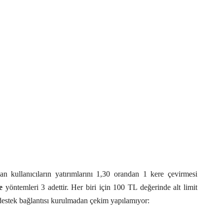
an kullanıcıların yatırımlarını 1,30 orandan 1 kere çevirmesi
me
yöntemleri 3 adettir. Her biri için 100 TL değerinde alt limit
 destek bağlantısı kurulmadan çekim yapılamıyor: