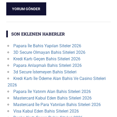
SON EKLENEN HABERLER
Papara İle Bahis Yapılan Siteler 2026
3D Secure Olmayan Bahis Siteleri 2026
Kredi Kartı Geçen Bahis Siteleri 2026
Papara Anlaşmalı Bahis Siteleri 2026
3d Secure İstemeyen Bahis Siteleri
Kredi Kartı İle Ödeme Alan Bahis Ve Casino Siteleri
2026
Papara İle Yatırım Alan Bahis Siteleri 2026
Mastercard Kabul Eden Bahis Siteleri 2026
Mastercard İle Para Yatırılan Bahis Siteleri 2026
Visa Kabul Eden Bahis Siteleri 2026