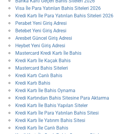
Banka Kartı Geçen Bahis Siteleri 2026
Visa İle Para Yatırılan Bahis Siteleri 2026
Kredi Kartı İle Para Yatırılan Bahis Siteleri 2026
Perabet Yeni Giriş Adresi
Betebet Yeni Giriş Adresi
Aresbet Güncel Giriş Adresi
Heybet Yeni Giriş Adresi
Mastercard Kredi Kartı İle Bahis
Kredi Kartı İle Kaçak Bahis
Mastercard Bahis Siteleri
Kredi Kartı Canlı Bahis
Kredi Kartı Bahis
Kredi Kartı İle Bahis Oynama
Kredi Kartından Bahis Sitesine Para Aktarma
Kredi Kartı İle Bahis Yapılan Siteler
Kredi Kartı İle Para Yatırılan Bahis Sitesi
Kredi Kartı İle Yatırım Bahis Sitesi
Kredi Kartı İle Canlı Bahis