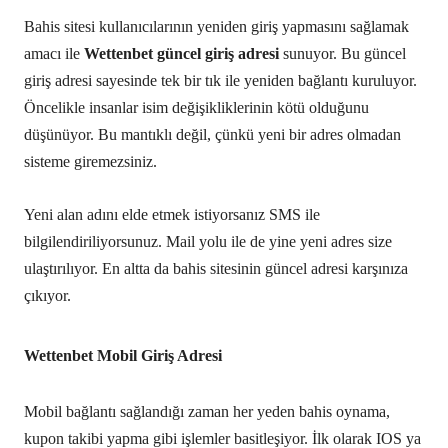
Bahis sitesi kullanıcılarının yeniden giriş yapmasını sağlamak
amacı ile
Wettenbet güncel giriş adresi
sunuyor. Bu güncel
giriş adresi sayesinde tek bir tık ile yeniden bağlantı kuruluyor.
Öncelikle insanlar isim değişikliklerinin kötü olduğunu
düşünüyor. Bu mantıklı değil, çünkü yeni bir adres olmadan
sisteme giremezsiniz.
Yeni alan adını elde etmek istiyorsanız SMS ile
bilgilendiriliyorsunuz. Mail yolu ile de yine yeni adres size
ulaştırılıyor. En altta da bahis sitesinin güncel adresi karşınıza
çıkıyor.
Wettenbet Mobil Giriş Adresi
Mobil bağlantı sağlandığı zaman her yeden bahis oynama,
kupon takibi yapma gibi işlemler basitleşiyor. İlk olarak IOS ya