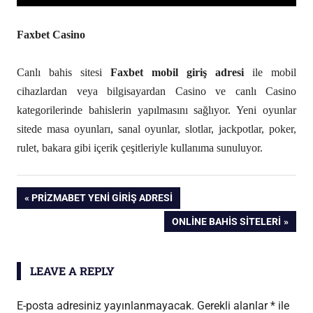
Faxbet Casino
Canlı bahis sitesi
Faxbet mobil giriş adresi
ile mobil
cihazlardan veya bilgisayardan Casino ve canlı Casino
kategorilerinde bahislerin yapılmasını sağlıyor. Yeni oyunlar
sitede masa oyunları, sanal oyunlar, slotlar, jackpotlar, poker,
rulet, bakara gibi içerik çeşitleriyle kullanıma sunuluyor.
Yazı
PREVIOUS
PRIZMABET YENI GIRIŞ ADRESI
POST:
NEXT
ONLINE BAHIS SITELERI
gezinmesi
POST:
LEAVE A REPLY
E-posta adresiniz yayınlanmayacak.
Gerekli alanlar
*
ile