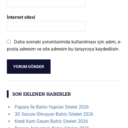
İnternet sitesi
Daha sonraki yorumlarımda kullanılması için adım, e-
posta adresim ve site adresim bu tarayıcıya kaydedilsin.
SON EKLENEN HABERLER
Papara İle Bahis Yapılan Siteler 2026
3D Secure Olmayan Bahis Siteleri 2026
Kredi Kartı Geçen Bahis Siteleri 2026