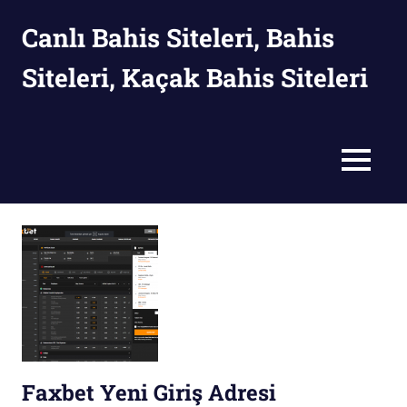
Skip
Canlı Bahis Siteleri, Bahis
to
content
Siteleri, Kaçak Bahis Siteleri
MENU
Faxbet Yeni Giriş Adresi