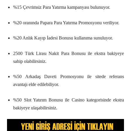
%15 Çevrimsiz Para Yatırma kampanyası bulunuyor.
%20 oranında Papara Para Yatırma Promosyonu veriliyor.
%20 Anlık Kayıp İadesi Bonusu kullanıma sunuluyor.
2500 Türk Lirası Nakit Para Bonusu ile ekstra bakiyeye
sahip olabilirsiniz.
%50 Arkadaş Daveti Promosyonu ile sitede referans
avantajı elde edilebiliyor.
%50 Slot Yatırım Bonusu ile Casino kategorisinde ekstra
bakiyeye ulaşabilirsiniz.