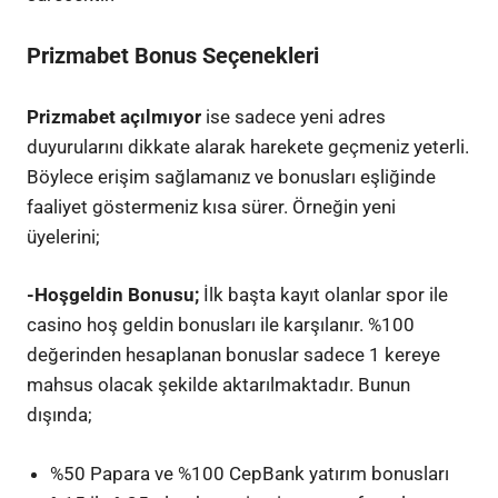
Prizmabet Bonus Seçenekleri
Prizmabet açılmıyor
ise sadece yeni adres
duyurularını dikkate alarak harekete geçmeniz yeterli.
Böylece erişim sağlamanız ve bonusları eşliğinde
faaliyet göstermeniz kısa sürer. Örneğin yeni
üyelerini;
-Hoşgeldin Bonusu;
İlk başta kayıt olanlar spor ile
casino hoş geldin bonusları ile karşılanır. %100
değerinden hesaplanan bonuslar sadece 1 kereye
mahsus olacak şekilde aktarılmaktadır. Bunun
dışında;
%50 Papara ve %100 CepBank yatırım bonusları