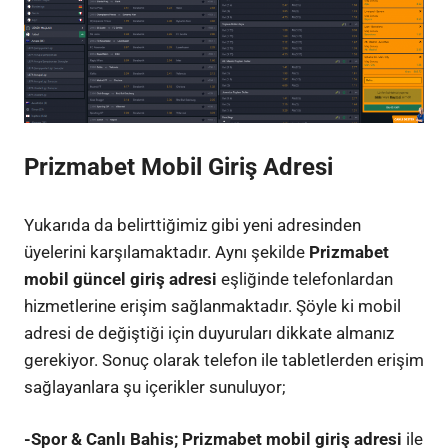
Prizmabet Mobil Giriş Adresi
Yukarıda da belirttiğimiz gibi yeni adresinden
üyelerini karşılamaktadır. Aynı şekilde
Prizmabet
mobil güncel giriş adresi
eşliğinde telefonlardan
hizmetlerine erişim sağlanmaktadır. Şöyle ki mobil
adresi de değiştiği için duyuruları dikkate almanız
gerekiyor. Sonuç olarak telefon ile tabletlerden erişim
sağlayanlara şu içerikler sunuluyor;
-Spor & Canlı Bahis; Prizmabet mobil giriş adresi
ile