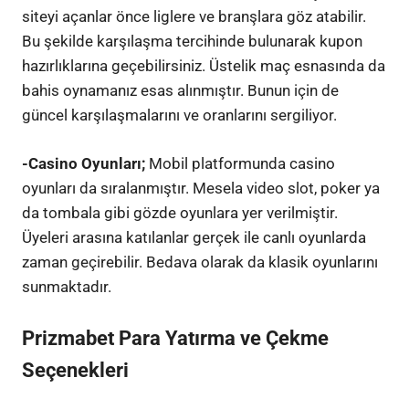
siteyi açanlar önce liglere ve branşlara göz atabilir.
Bu şekilde karşılaşma tercihinde bulunarak kupon
hazırlıklarına geçebilirsiniz. Üstelik maç esnasında da
bahis oynamanız esas alınmıştır. Bunun için de
güncel karşılaşmalarını ve oranlarını sergiliyor.
-Casino Oyunları;
Mobil platformunda casino
oyunları da sıralanmıştır. Mesela video slot, poker ya
da tombala gibi gözde oyunlara yer verilmiştir.
Üyeleri arasına katılanlar gerçek ile canlı oyunlarda
zaman geçirebilir. Bedava olarak da klasik oyunlarını
sunmaktadır.
Prizmabet Para Yatırma ve Çekme
Seçenekleri