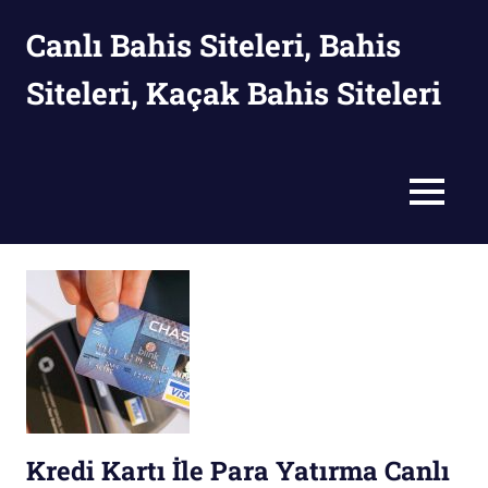
Skip
Canlı Bahis Siteleri, Bahis
to
content
Siteleri, Kaçak Bahis Siteleri
MENU
Kredi Kartı İle Para Yatırma Canlı