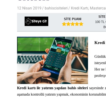
12 Nisan 2019
bahiscisiteleri
Kredi Kartı
,
Mastercar
SİTE
SİTE PUANI
100 TL
B
Kredi 
Günlük 
isteyenl
Her ne 
profesy
Kredi kartı ile yatırım yapılan bahis siteleri
sayesinde z
aşamada kontrollü yatırım yapmak, ekonominin korunabilmesi