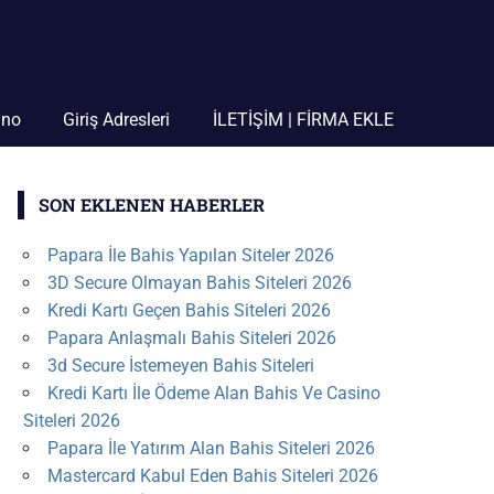
ino
Giriş Adresleri
İLETİŞİM | FİRMA EKLE
SON EKLENEN HABERLER
Papara İle Bahis Yapılan Siteler 2026
3D Secure Olmayan Bahis Siteleri 2026
Kredi Kartı Geçen Bahis Siteleri 2026
Papara Anlaşmalı Bahis Siteleri 2026
3d Secure İstemeyen Bahis Siteleri
Kredi Kartı İle Ödeme Alan Bahis Ve Casino
Siteleri 2026
Papara İle Yatırım Alan Bahis Siteleri 2026
Mastercard Kabul Eden Bahis Siteleri 2026