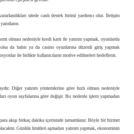
arlandıkları sitede canlı destek birimi yardımcı olur. İletişim
yanıtlanır.
temi olması nedeniyle kredi kartı ile yatırım yapmak, oyunlarda
i olsa da bahis ya da casino oyunlarına düzenli giriş yapmak
yonlar ile birlikte kullanıcıların motive edilmeleri hedeflenir.
aydır. Diğer yatırım yöntemlerine göre hızlı olması nedeniyle
ralları oyun sayfalarına göre değişir. Bu nedenle işlem yapmadan
ara akışı birkaç dakika içerisinde tamamlanır. Böyle bir hizmet
 olacaktır. Günlük limitleri aşmadan yatırım yapmak, ekonominin