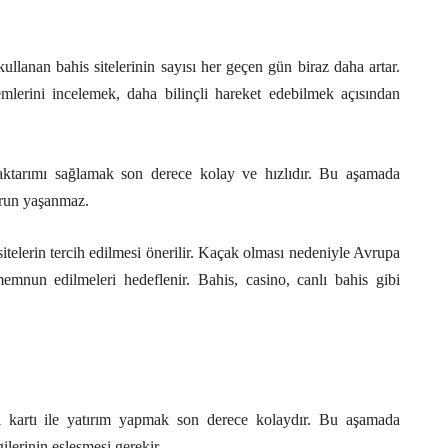
llanan bahis sitelerinin sayısı her geçen gün biraz daha artar.
erini incelemek, daha bilinçli hareket edebilmek açısından
ktarımı sağlamak son derece kolay ve hızlıdır. Bu aşamada
sorun yaşanmaz.
 sitelerin tercih edilmesi önerilir. Kaçak olması nedeniyle Avrupa
memnun edilmeleri hedeflenir. Bahis, casino, canlı bahis gibi
 kartı ile yatırım yapmak son derece kolaydır. Bu aşamada
ilerinin eşleşmesi gerekir.