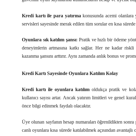
Kredi kartı ile para yatırma
konusunda acemi olanlara yar
servisleri sayesinde merak edilen tüm sorular en kısa sürede 
Oyunlara sık katılım şansı:
Pratik ve hızlı bir ödeme yön
deneyimlerin artmasına katkı sağlar. Her ne kadar riskl
kazanma şansını arttırır. Aynı zamanda anlık bonus ve promos
Kredi Kartı Sayesinde Oyunlara Katılım Kolay
Kredi kartı ile oyunlara katılım
oldukça pratik ve kol
kullanıcı sayısı artar. Ancak yatırım limitleri ve genel ku
önce bilgi edinmek faydalı olacaktır.
Üye olunan sayfanın hesap numaraları öğrenildikten sonra p
canlı oyunlara kısa sürede katılabilmek açısından avantajlı